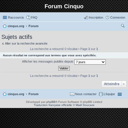
Forum Cinquo
Raccourcis
FAQ
Inscription
Connexion
cinquo.org
Forum
ec
Sujets actifs
her
Aller sur la recherche avancée
ch
La recherche a retourné 0 résultat • Page
1
sur
1
er
Aucun résultat ne correspond aux termes que vous avez spécifiés.
Afficher les messages publiés depuis
La recherche a retourné 0 résultat • Page
1
sur
1
Atteindre
cinquo.org
Forum
Nous contacter
L’équipe
Développé par
phpBB
® Forum Software © phpBB Limited
Traduction française officielle
©
Maël Soucaze