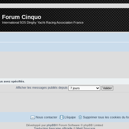
Forum Cinquo
International 5O5 Dinghy Yacht Racing Association France
s avez spécifiés.
Afficher les messages publiés depuis
Nous contacter
L’équipe
Supprimer tous les cookies du f
Développé par
phpBB
® Forum Software © phpBB Limited
Traduction française officielle
©
Maël Soucaze