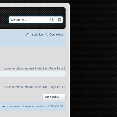
Inscription
Connexion
La recherche a retourné 0 résultat • Page
1
sur
1
La recherche a retourné 0 résultat • Page
1
sur
1
Atteindre
orum
Le fuseau horaire est réglé sur
UTC+01:00