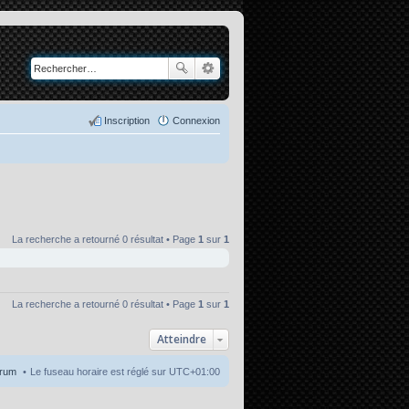
Inscription
Connexion
La recherche a retourné 0 résultat • Page
1
sur
1
La recherche a retourné 0 résultat • Page
1
sur
1
Atteindre
orum
Le fuseau horaire est réglé sur
UTC+01:00