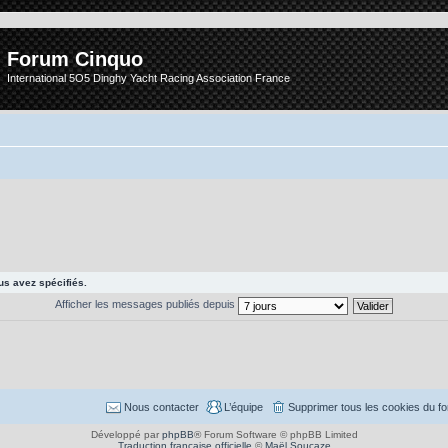
Forum Cinquo
International 5O5 Dinghy Yacht Racing Association France
s avez spécifiés.
Afficher les messages publiés depuis
Nous contacter
L’équipe
Supprimer tous les cookies du f
Développé par
phpBB
® Forum Software © phpBB Limited
Traduction française officielle
©
Maël Soucaze