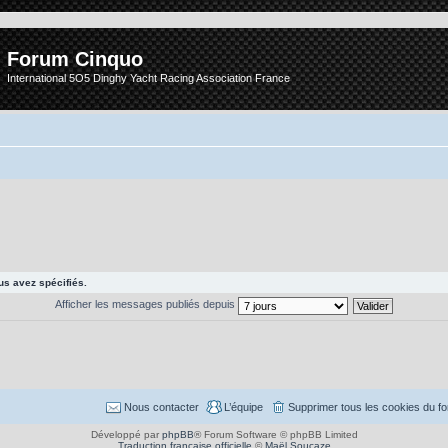
Forum Cinquo
International 5O5 Dinghy Yacht Racing Association France
s avez spécifiés.
Afficher les messages publiés depuis
Nous contacter
L’équipe
Supprimer tous les cookies du f
Développé par
phpBB
® Forum Software © phpBB Limited
Traduction française officielle
©
Maël Soucaze