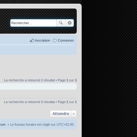
Inscription
Connexion
La recherche a retourné 0 résultat • Page
1
sur
1
La recherche a retourné 0 résultat • Page
1
sur
1
Atteindre
orum
Le fuseau horaire est réglé sur
UTC+01:00