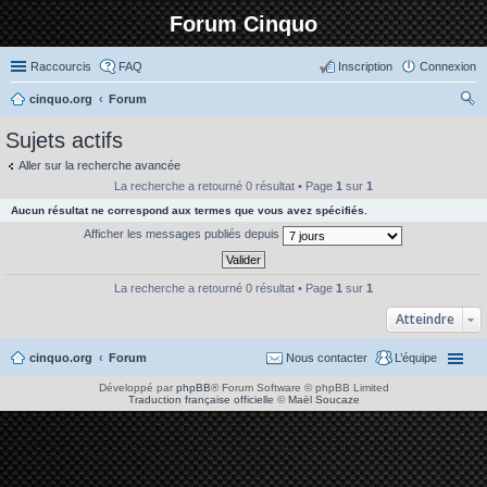
Forum Cinquo
Raccourcis
FAQ
Inscription
Connexion
cinquo.org
Forum
ec
Sujets actifs
her
Aller sur la recherche avancée
ch
La recherche a retourné 0 résultat • Page
1
sur
1
er
Aucun résultat ne correspond aux termes que vous avez spécifiés.
Afficher les messages publiés depuis
La recherche a retourné 0 résultat • Page
1
sur
1
Atteindre
cinquo.org
Forum
Nous contacter
L’équipe
Développé par
phpBB
® Forum Software © phpBB Limited
Traduction française officielle
©
Maël Soucaze