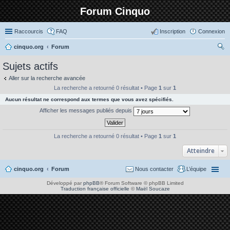
Forum Cinquo
Raccourcis
FAQ
Inscription
Connexion
cinquo.org
Forum
ec
Sujets actifs
her
Aller sur la recherche avancée
ch
La recherche a retourné 0 résultat • Page
1
sur
1
er
Aucun résultat ne correspond aux termes que vous avez spécifiés.
Afficher les messages publiés depuis
La recherche a retourné 0 résultat • Page
1
sur
1
Atteindre
cinquo.org
Forum
Nous contacter
L’équipe
Développé par
phpBB
® Forum Software © phpBB Limited
Traduction française officielle
©
Maël Soucaze