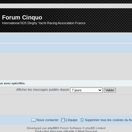
Forum Cinquo
International 5O5 Dinghy Yacht Racing Association France
s avez spécifiés.
Afficher les messages publiés depuis
Nous contacter
L’équipe
Supprimer tous les cookies du f
Développé par
phpBB
® Forum Software © phpBB Limited
Traduction française officielle
©
Maël Soucaze