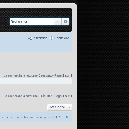
Inscription
Connexion
La recherche a retourné 0 résultat • Page
1
sur
1
La recherche a retourné 0 résultat • Page
1
sur
1
Atteindre
orum
Le fuseau horaire est réglé sur
UTC+01:00