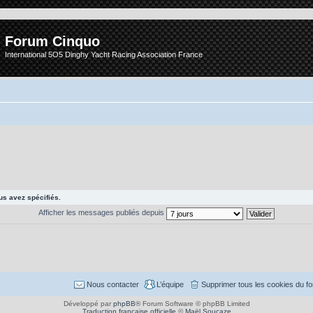
Forum Cinquo
International 5O5 Dinghy Yacht Racing Association France
s avez spécifiés.
Afficher les messages publiés depuis
Nous contacter
L’équipe
Supprimer tous les cookies du f
Développé par
phpBB
® Forum Software © phpBB Limited
Traduction française officielle
©
Maël Soucaze