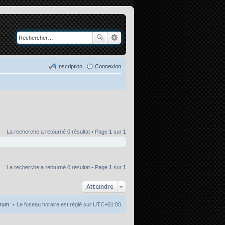
Inscription
Connexion
La recherche a retourné 0 résultat • Page
1
sur
1
La recherche a retourné 0 résultat • Page
1
sur
1
Atteindre
orum
Le fuseau horaire est réglé sur
UTC+01:00