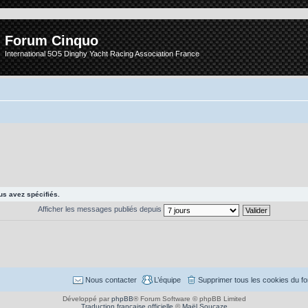
Forum Cinquo
International 5O5 Dinghy Yacht Racing Association France
s avez spécifiés.
Afficher les messages publiés depuis
Nous contacter
L’équipe
Supprimer tous les cookies du f
Développé par
phpBB
® Forum Software © phpBB Limited
Traduction française officielle
©
Maël Soucaze