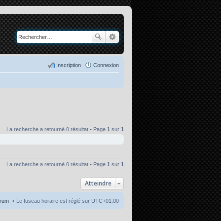
Inscription
Connexion
La recherche a retourné 0 résultat • Page
1
sur
1
La recherche a retourné 0 résultat • Page
1
sur
1
Atteindre
orum
Le fuseau horaire est réglé sur
UTC+01:00