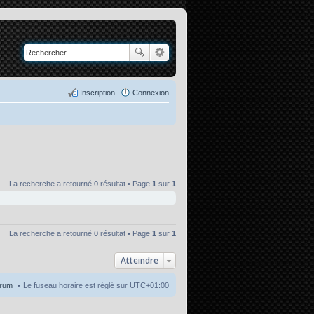
Inscription
Connexion
La recherche a retourné 0 résultat • Page
1
sur
1
La recherche a retourné 0 résultat • Page
1
sur
1
Atteindre
orum
Le fuseau horaire est réglé sur
UTC+01:00