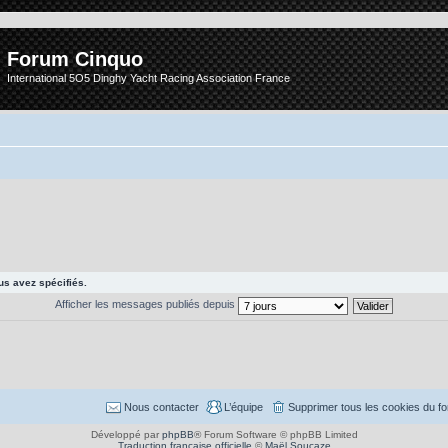
Forum Cinquo
International 5O5 Dinghy Yacht Racing Association France
s avez spécifiés.
Afficher les messages publiés depuis
Nous contacter
L’équipe
Supprimer tous les cookies du f
Développé par
phpBB
® Forum Software © phpBB Limited
Traduction française officielle
©
Maël Soucaze