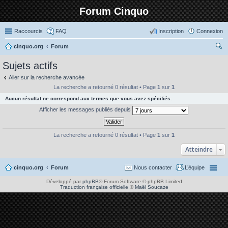
Forum Cinquo
Raccourcis
FAQ
Inscription
Connexion
cinquo.org
Forum
ec
Sujets actifs
her
Aller sur la recherche avancée
ch
La recherche a retourné 0 résultat • Page
1
sur
1
er
Aucun résultat ne correspond aux termes que vous avez spécifiés.
Afficher les messages publiés depuis
La recherche a retourné 0 résultat • Page
1
sur
1
Atteindre
cinquo.org
Forum
Nous contacter
L’équipe
Développé par
phpBB
® Forum Software © phpBB Limited
Traduction française officielle
©
Maël Soucaze