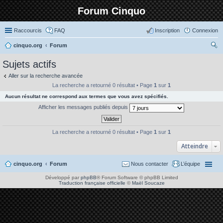
Forum Cinquo
Raccourcis
FAQ
Inscription
Connexion
cinquo.org
Forum
ec
Sujets actifs
her
Aller sur la recherche avancée
ch
La recherche a retourné 0 résultat • Page
1
sur
1
er
Aucun résultat ne correspond aux termes que vous avez spécifiés.
Afficher les messages publiés depuis
La recherche a retourné 0 résultat • Page
1
sur
1
Atteindre
cinquo.org
Forum
Nous contacter
L’équipe
Développé par
phpBB
® Forum Software © phpBB Limited
Traduction française officielle
©
Maël Soucaze