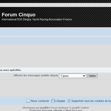
Forum Cinquo
International 5O5 Dinghy Yacht Racing Association France
s avez spécifiés.
Afficher les messages publiés depuis
Nous contacter
L’équipe
Supprimer tous les cookies du f
Développé par
phpBB
® Forum Software © phpBB Limited
Traduction française officielle
©
Maël Soucaze