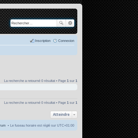
Inscription
Connexion
La recherche a retourné 0 résultat • Page
1
sur
1
La recherche a retourné 0 résultat • Page
1
sur
1
Atteindre
orum
Le fuseau horaire est réglé sur
UTC+01:00