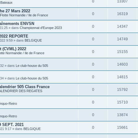
0
13307
P
s
Bateaux
i
è
he 27 Mars 2022
c
0
16319
Flotte Normandie / Ile de France
e
s
traînements ENVSN
j
0
14347
o
21:25 » dans
Championnat d'Europe 2023
i
n
2022 REPORTE
t
0
14749
022 9:59 » dans
BELGIQUE
e
s
rt (CVML) 2022
0
15155
otte Normandie / Ile de France
0
14603
:32 » dans
Le club-house du 505
0
14815
:34 » dans
Le club-house du 505
alendrier 505 Class France
0
15792
ALENDRIER DES REGATES
0
15710
inquo-Retro
0
13874
inquo-Retro
 SEPT. 2021
0
15661
021 9:17 » dans
BELGIQUE