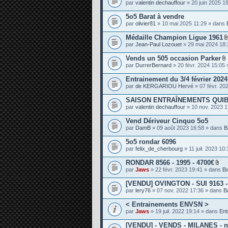
par
valentin dechauffour
» 20 juin 2025 1
e
s
5o5 Barat à vendre
par
olivier81
» 10 mai 2025 11:29 » dans
Médaille Champion Ligue 1961
par
Jean-Paul Lozouet
» 29 mai 2024 18
Vends un 505 occasion Parker
par
DurrerBernard
» 20 févr. 2024 15:05
i
Entrainement du 3/4 février 202
par
de KERGARIOU Hervé
» 07 févr. 20
SAISON ENTRAÎNEMENTS QUIB
j
par
valentin dechauffour
» 10 nov. 2023 
i
Vend Dériveur Cinquo 5o5
t
par
DamB
» 09 août 2023 16:58 » dans
B
5o5 rondar 6096
par
felix_de_cherbourg
» 11 juil. 2023 10
RONDAR 8566 - 1995 - 4700€
P
par
Jaws
» 22 févr. 2023 19:41 » dans
B
i
è
[VENDU] OVINGTON - SUI 9163 - 
c
par
lery76
» 07 nov. 2022 17:36 » dans
B
e
s
< Entrainements ENVSN >
j
o
par
Jaws
» 19 juil. 2022 19:14 » dans
Ent
i
n
[VENDU] - VENDS - MILANES - n°