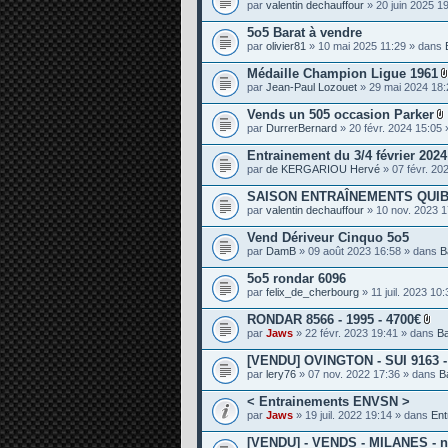
par
valentin dechauffour
» 20 juin 2025 1
e
s
5o5 Barat à vendre
par
olivier81
» 10 mai 2025 11:29 » dans
Médaille Champion Ligue 1961
par
Jean-Paul Lozouet
» 29 mai 2024 18
Vends un 505 occasion Parker
par
DurrerBernard
» 20 févr. 2024 15:05
i
Entrainement du 3/4 février 202
par
de KERGARIOU Hervé
» 07 févr. 20
SAISON ENTRAÎNEMENTS QUIB
j
par
valentin dechauffour
» 10 nov. 2023 
i
Vend Dériveur Cinquo 5o5
t
par
DamB
» 09 août 2023 16:58 » dans
B
5o5 rondar 6096
par
felix_de_cherbourg
» 11 juil. 2023 10
RONDAR 8566 - 1995 - 4700€
P
par
Jaws
» 22 févr. 2023 19:41 » dans
B
i
è
[VENDU] OVINGTON - SUI 9163 - 
c
par
lery76
» 07 nov. 2022 17:36 » dans
B
e
s
< Entrainements ENVSN >
j
o
par
Jaws
» 19 juil. 2022 19:14 » dans
Ent
i
n
[VENDU] - VENDS - MILANES - n°