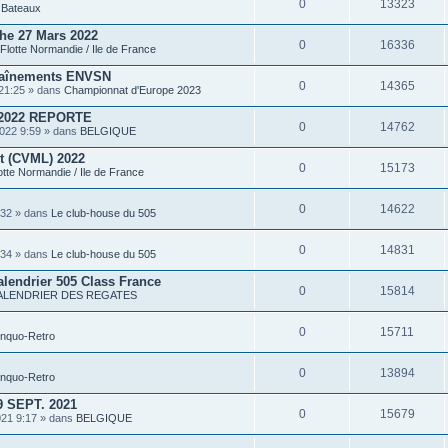
0
13323
P
s
Bateaux
i
è
he 27 Mars 2022
c
0
16336
Flotte Normandie / Ile de France
e
s
traînements ENVSN
j
0
14365
o
21:25 » dans
Championnat d'Europe 2023
i
n
2022 REPORTE
t
0
14762
022 9:59 » dans
BELGIQUE
e
s
rt (CVML) 2022
0
15173
otte Normandie / Ile de France
0
14622
:32 » dans
Le club-house du 505
0
14831
:34 » dans
Le club-house du 505
alendrier 505 Class France
0
15814
ALENDRIER DES REGATES
0
15711
inquo-Retro
0
13894
inquo-Retro
 SEPT. 2021
0
15679
021 9:17 » dans
BELGIQUE