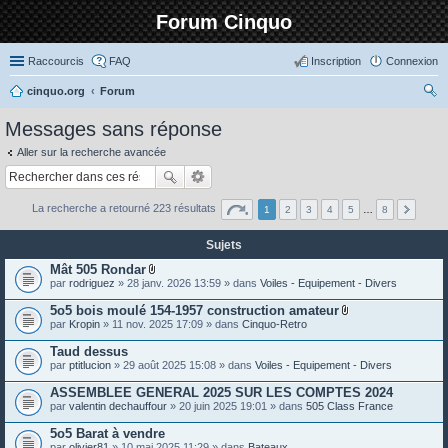
Forum Cinquo
Raccourcis
FAQ
Inscription
Connexion
cinquo.org
Forum
ec
Messages sans réponse
her
Aller sur la recherche avancée
ch
er
La recherche a retourné 223 résultats
1
2
3
4
5
…
8
Sujets
Mât 505 Rondar
P
par
rodriguez
» 28 janv. 2026 13:59 » dans
Voiles - Equipement - Divers
i
è
5o5 bois moulé 154-1957 construction amateur
c
P
par
Kropin
» 11 nov. 2025 17:09 » dans
Cinquo-Retro
e
i
s
è
Taud dessus
j
c
o
par
ptitlucion
» 29 août 2025 15:08 » dans
Voiles - Equipement - Divers
e
i
s
n
ASSEMBLEE GENERAL 2025 SUR LES COMPTES 2024
j
t
o
par
valentin dechauffour
» 20 juin 2025 19:01 » dans
505 Class France
e
i
s
n
5o5 Barat à vendre
t
par
olivier81
» 10 mai 2025 11:29 » dans
Bateaux