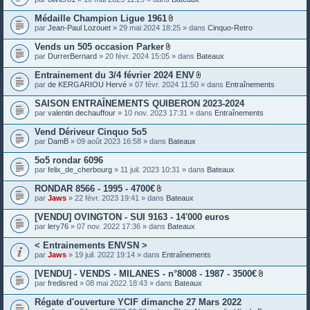
e
s
Médaille Champion Ligue 1961
P
par
Jean-Paul Lozouet
» 29 mai 2024 18:25 » dans
Cinquo-Retro
i
è
Vends un 505 occasion Parker
c
P
par
DurrerBernard
» 20 févr. 2024 15:05 » dans
Bateaux
e
i
s
è
Entrainement du 3/4 février 2024 ENV
j
c
P
o
par
de KERGARIOU Hervé
» 07 févr. 2024 11:50 » dans
Entraînements
e
i
i
s
è
n
SAISON ENTRAÎNEMENTS QUIBERON 2023-2024
j
c
t
o
par
valentin dechauffour
» 10 nov. 2023 17:31 » dans
Entraînements
e
e
i
s
s
n
Vend Dériveur Cinquo 5o5
j
t
o
par
DamB
» 09 août 2023 16:58 » dans
Bateaux
e
i
s
n
5o5 rondar 6096
t
par
felix_de_cherbourg
» 11 juil. 2023 10:31 » dans
Bateaux
e
s
RONDAR 8566 - 1995 - 4700€
P
par
Jaws
» 22 févr. 2023 19:41 » dans
Bateaux
i
è
[VENDU] OVINGTON - SUI 9163 - 14'000 euros
c
par
lery76
» 07 nov. 2022 17:36 » dans
Bateaux
e
s
< Entrainements ENVSN >
j
o
par
Jaws
» 19 juil. 2022 19:14 » dans
Entraînements
i
n
[VENDU] - VENDS - MILANES - n°8008 - 1987 - 3500€
t
P
par
fredisred
» 08 mai 2022 18:43 » dans
Bateaux
e
i
s
è
Régate d'ouverture YCIF dimanche 27 Mars 2022
c