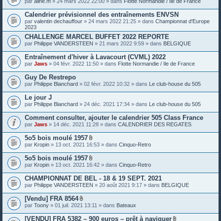
par
aline.m
» 24 mars 2022 22:00 » dans
Flotte Normandie / Ile de France
e
s
Calendrier prévisionnel des entraînements ENVSN
j
o
par
valentin dechauffour
» 24 mars 2022 21:25 » dans
Championnat d'Europe
i
2023
n
CHALLENGE MARCEL BUFFET 2022 REPORTE
t
par
Philippe VANDERSTEEN
» 21 mars 2022 9:59 » dans
BELGIQUE
e
s
Entraînement d'hiver à Lavacourt (CVML) 2022
par
Jaws
» 04 févr. 2022 11:50 » dans
Flotte Normandie / Ile de France
Guy De Restrepo
par
Philippe Blanchard
» 02 févr. 2022 10:32 » dans
Le club-house du 505
Le jour J
par
Philippe Blanchard
» 24 déc. 2021 17:34 » dans
Le club-house du 505
Comment consulter, ajouter le calendrier 505 Class France
par
Jaws
» 14 déc. 2021 11:28 » dans
CALENDRIER DES REGATES
5o5 bois moulé 1957
P
par
Kropin
» 13 oct. 2021 16:53 » dans
Cinquo-Retro
i
è
5o5 bois moulé 1957
c
P
par
Kropin
» 13 oct. 2021 16:42 » dans
Cinquo-Retro
e
i
s
è
CHAMPIONNAT DE BEL - 18 & 19 SEPT. 2021
j
c
o
par
Philippe VANDERSTEEN
» 20 août 2021 9:17 » dans
BELGIQUE
e
i
s
n
[Vendu] FRA 8564
j
t
P
o
par
Toony
» 01 juil. 2021 13:11 » dans
Bateaux
e
i
i
s
è
n
[VENDU] FRA 5382 – 900 euros – prêt à naviguer