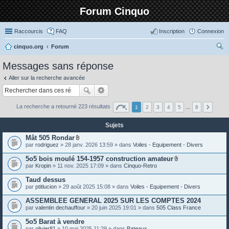
Forum Cinquo
Raccourcis
FAQ
Inscription
Connexion
cinquo.org
Forum
ec
Messages sans réponse
her
Aller sur la recherche avancée
ch
er
La recherche a retourné 223 résultats
1
2
3
4
5
…
8
Sujets
Mât 505 Rondar
P
par
rodriguez
» 28 janv. 2026 13:59 » dans
Voiles - Equipement - Divers
i
è
5o5 bois moulé 154-1957 construction amateur
c
P
par
Kropin
» 11 nov. 2025 17:09 » dans
Cinquo-Retro
e
i
s
è
Taud dessus
j
c
o
par
ptitlucion
» 29 août 2025 15:08 » dans
Voiles - Equipement - Divers
e
i
s
n
ASSEMBLEE GENERAL 2025 SUR LES COMPTES 2024
j
t
o
par
valentin dechauffour
» 20 juin 2025 19:01 » dans
505 Class France
e
i
s
n
5o5 Barat à vendre
t
par
olivier81
» 10 mai 2025 11:29 » dans
Bateaux