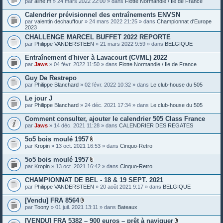
par
aline.m
» 24 mars 2022 22:00 » dans
Flotte Normandie / Ile de France
e
s
Calendrier prévisionnel des entraînements ENVSN
j
o
par
valentin dechauffour
» 24 mars 2022 21:25 » dans
Championnat d'Europe
i
2023
n
CHALLENGE MARCEL BUFFET 2022 REPORTE
t
par
Philippe VANDERSTEEN
» 21 mars 2022 9:59 » dans
BELGIQUE
e
s
Entraînement d'hiver à Lavacourt (CVML) 2022
par
Jaws
» 04 févr. 2022 11:50 » dans
Flotte Normandie / Ile de France
Guy De Restrepo
par
Philippe Blanchard
» 02 févr. 2022 10:32 » dans
Le club-house du 505
Le jour J
par
Philippe Blanchard
» 24 déc. 2021 17:34 » dans
Le club-house du 505
Comment consulter, ajouter le calendrier 505 Class France
par
Jaws
» 14 déc. 2021 11:28 » dans
CALENDRIER DES REGATES
5o5 bois moulé 1957
P
par
Kropin
» 13 oct. 2021 16:53 » dans
Cinquo-Retro
i
è
5o5 bois moulé 1957
c
P
par
Kropin
» 13 oct. 2021 16:42 » dans
Cinquo-Retro
e
i
s
è
CHAMPIONNAT DE BEL - 18 & 19 SEPT. 2021
j
c
o
par
Philippe VANDERSTEEN
» 20 août 2021 9:17 » dans
BELGIQUE
e
i
s
n
[Vendu] FRA 8564
j
t
P
o
par
Toony
» 01 juil. 2021 13:11 » dans
Bateaux
e
i
i
s
è
n
[VENDU] FRA 5382 – 900 euros – prêt à naviguer