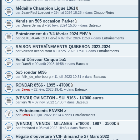
e
s
Médaille Champion Ligue 1961
P
par
Jean-Paul Lozouet
» 29 mai 2024 18:25 » dans
Cinquo-Retro
i
è
Vends un 505 occasion Parker
c
P
par
DurrerBernard
» 20 févr. 2024 15:05 » dans
Bateaux
e
i
s
è
Entrainement du 3/4 février 2024 ENV
j
c
P
o
par
de KERGARIOU Hervé
» 07 févr. 2024 11:50 » dans
Entraînements
e
i
i
s
è
n
SAISON ENTRAÎNEMENTS QUIBERON 2023-2024
j
c
t
o
par
valentin dechauffour
» 10 nov. 2023 17:31 » dans
Entraînements
e
e
i
s
s
n
Vend Dériveur Cinquo 5o5
j
t
o
par
DamB
» 09 août 2023 16:58 » dans
Bateaux
e
i
s
n
5o5 rondar 6096
t
par
felix_de_cherbourg
» 11 juil. 2023 10:31 » dans
Bateaux
e
s
RONDAR 8566 - 1995 - 4700€
P
par
Jaws
» 22 févr. 2023 19:41 » dans
Bateaux
i
è
[VENDU] OVINGTON - SUI 9163 - 14'000 euros
c
par
lery76
» 07 nov. 2022 17:36 » dans
Bateaux
e
s
< Entrainements ENVSN >
j
o
par
Jaws
» 19 juil. 2022 19:14 » dans
Entraînements
i
n
[VENDU] - VENDS - MILANES - n°8008 - 1987 - 3500€
t
P
par
fredisred
» 08 mai 2022 18:43 » dans
Bateaux
e
i
s
è
Régate d'ouverture YCIF dimanche 27 Mars 2022
c