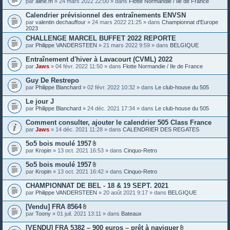
par
aline.m
» 24 mars 2022 22:00 » dans
Flotte Normandie / Ile de France
e
s
Calendrier prévisionnel des entraînements ENVSN
j
o
par
valentin dechauffour
» 24 mars 2022 21:25 » dans
Championnat d'Europe
i
2023
n
CHALLENGE MARCEL BUFFET 2022 REPORTE
t
par
Philippe VANDERSTEEN
» 21 mars 2022 9:59 » dans
BELGIQUE
e
s
Entraînement d'hiver à Lavacourt (CVML) 2022
par
Jaws
» 04 févr. 2022 11:50 » dans
Flotte Normandie / Ile de France
Guy De Restrepo
par
Philippe Blanchard
» 02 févr. 2022 10:32 » dans
Le club-house du 505
Le jour J
par
Philippe Blanchard
» 24 déc. 2021 17:34 » dans
Le club-house du 505
Comment consulter, ajouter le calendrier 505 Class France
par
Jaws
» 14 déc. 2021 11:28 » dans
CALENDRIER DES REGATES
5o5 bois moulé 1957
P
par
Kropin
» 13 oct. 2021 16:53 » dans
Cinquo-Retro
i
è
5o5 bois moulé 1957
c
P
par
Kropin
» 13 oct. 2021 16:42 » dans
Cinquo-Retro
e
i
s
è
CHAMPIONNAT DE BEL - 18 & 19 SEPT. 2021
j
c
o
par
Philippe VANDERSTEEN
» 20 août 2021 9:17 » dans
BELGIQUE
e
i
s
n
[Vendu] FRA 8564
j
t
P
o
par
Toony
» 01 juil. 2021 13:11 » dans
Bateaux
e
i
i
s
è
n
[VENDU] FRA 5382 – 900 euros – prêt à naviguer