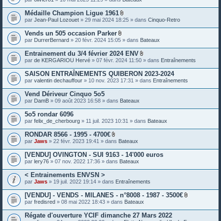
e
s
Médaille Champion Ligue 1961
P
par
Jean-Paul Lozouet
» 29 mai 2024 18:25 » dans
Cinquo-Retro
i
è
Vends un 505 occasion Parker
c
P
par
DurrerBernard
» 20 févr. 2024 15:05 » dans
Bateaux
e
i
s
è
Entrainement du 3/4 février 2024 ENV
j
c
P
o
par
de KERGARIOU Hervé
» 07 févr. 2024 11:50 » dans
Entraînements
e
i
i
s
è
n
SAISON ENTRAÎNEMENTS QUIBERON 2023-2024
j
c
t
o
par
valentin dechauffour
» 10 nov. 2023 17:31 » dans
Entraînements
e
e
i
s
s
n
Vend Dériveur Cinquo 5o5
j
t
o
par
DamB
» 09 août 2023 16:58 » dans
Bateaux
e
i
s
n
5o5 rondar 6096
t
par
felix_de_cherbourg
» 11 juil. 2023 10:31 » dans
Bateaux
e
s
RONDAR 8566 - 1995 - 4700€
P
par
Jaws
» 22 févr. 2023 19:41 » dans
Bateaux
i
è
[VENDU] OVINGTON - SUI 9163 - 14'000 euros
c
par
lery76
» 07 nov. 2022 17:36 » dans
Bateaux
e
s
< Entrainements ENVSN >
j
o
par
Jaws
» 19 juil. 2022 19:14 » dans
Entraînements
i
n
[VENDU] - VENDS - MILANES - n°8008 - 1987 - 3500€
t
P
par
fredisred
» 08 mai 2022 18:43 » dans
Bateaux
e
i
s
è
Régate d'ouverture YCIF dimanche 27 Mars 2022
c