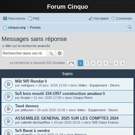
Forum Cinquo
Raccourcis
FAQ
Inscription
Connexion
cinquo.org
Forum
ec
Messages sans réponse
her
Aller sur la recherche avancée
ch
er
La recherche a retourné 223 résultats
1
2
3
4
5
…
8
Sujets
Mât 505 Rondar
P
par
rodriguez
» 28 janv. 2026 13:59 » dans
Voiles - Equipement - Divers
i
è
5o5 bois moulé 154-1957 construction amateur
c
P
par
Kropin
» 11 nov. 2025 17:09 » dans
Cinquo-Retro
e
i
s
è
Taud dessus
j
c
o
par
ptitlucion
» 29 août 2025 15:08 » dans
Voiles - Equipement - Divers
e
i
s
n
ASSEMBLEE GENERAL 2025 SUR LES COMPTES 2024
j
t
o
par
valentin dechauffour
» 20 juin 2025 19:01 » dans
505 Class France
e
i
s
n
5o5 Barat à vendre
t
par
olivier81
» 10 mai 2025 11:29 » dans
Bateaux