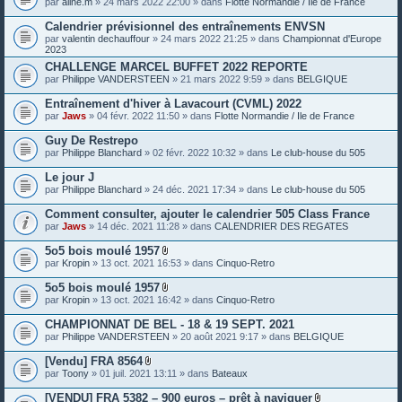
par
aline.m
» 24 mars 2022 22:00 » dans
Flotte Normandie / Ile de France
e
s
Calendrier prévisionnel des entraînements ENVSN
j
o
par
valentin dechauffour
» 24 mars 2022 21:25 » dans
Championnat d'Europe
i
2023
n
CHALLENGE MARCEL BUFFET 2022 REPORTE
t
par
Philippe VANDERSTEEN
» 21 mars 2022 9:59 » dans
BELGIQUE
e
s
Entraînement d'hiver à Lavacourt (CVML) 2022
par
Jaws
» 04 févr. 2022 11:50 » dans
Flotte Normandie / Ile de France
Guy De Restrepo
par
Philippe Blanchard
» 02 févr. 2022 10:32 » dans
Le club-house du 505
Le jour J
par
Philippe Blanchard
» 24 déc. 2021 17:34 » dans
Le club-house du 505
Comment consulter, ajouter le calendrier 505 Class France
par
Jaws
» 14 déc. 2021 11:28 » dans
CALENDRIER DES REGATES
5o5 bois moulé 1957
P
par
Kropin
» 13 oct. 2021 16:53 » dans
Cinquo-Retro
i
è
5o5 bois moulé 1957
c
P
par
Kropin
» 13 oct. 2021 16:42 » dans
Cinquo-Retro
e
i
s
è
CHAMPIONNAT DE BEL - 18 & 19 SEPT. 2021
j
c
o
par
Philippe VANDERSTEEN
» 20 août 2021 9:17 » dans
BELGIQUE
e
i
s
n
[Vendu] FRA 8564
j
t
P
o
par
Toony
» 01 juil. 2021 13:11 » dans
Bateaux
e
i
i
s
è
n
[VENDU] FRA 5382 – 900 euros – prêt à naviguer