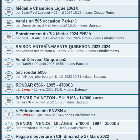
e
s
Médaille Champion Ligue 1961
P
par
Jean-Paul Lozouet
» 29 mai 2024 18:25 » dans
Cinquo-Retro
i
è
Vends un 505 occasion Parker
c
P
par
DurrerBernard
» 20 févr. 2024 15:05 » dans
Bateaux
e
i
s
è
Entrainement du 3/4 février 2024 ENV
j
c
P
o
par
de KERGARIOU Hervé
» 07 févr. 2024 11:50 » dans
Entraînements
e
i
i
s
è
n
SAISON ENTRAÎNEMENTS QUIBERON 2023-2024
j
c
t
o
par
valentin dechauffour
» 10 nov. 2023 17:31 » dans
Entraînements
e
e
i
s
s
n
Vend Dériveur Cinquo 5o5
j
t
o
par
DamB
» 09 août 2023 16:58 » dans
Bateaux
e
i
s
n
5o5 rondar 6096
t
par
felix_de_cherbourg
» 11 juil. 2023 10:31 » dans
Bateaux
e
s
RONDAR 8566 - 1995 - 4700€
P
par
Jaws
» 22 févr. 2023 19:41 » dans
Bateaux
i
è
[VENDU] OVINGTON - SUI 9163 - 14'000 euros
c
par
lery76
» 07 nov. 2022 17:36 » dans
Bateaux
e
s
< Entrainements ENVSN >
j
o
par
Jaws
» 19 juil. 2022 19:14 » dans
Entraînements
i
n
[VENDU] - VENDS - MILANES - n°8008 - 1987 - 3500€
t
P
par
fredisred
» 08 mai 2022 18:43 » dans
Bateaux
e
i
s
è
Régate d'ouverture YCIF dimanche 27 Mars 2022
c