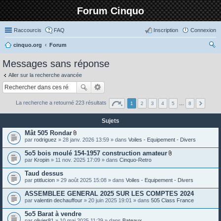
Forum Cinquo
Raccourcis
FAQ
Inscription
Connexion
cinquo.org
Forum
ec
Messages sans réponse
her
Aller sur la recherche avancée
ch
er
La recherche a retourné 223 résultats
1
2
3
4
5
…
8
Sujets
Mât 505 Rondar
P
par
rodriguez
» 28 janv. 2026 13:59 » dans
Voiles - Equipement - Divers
i
è
5o5 bois moulé 154-1957 construction amateur
c
P
par
Kropin
» 11 nov. 2025 17:09 » dans
Cinquo-Retro
e
i
s
è
Taud dessus
j
c
o
par
ptitlucion
» 29 août 2025 15:08 » dans
Voiles - Equipement - Divers
e
i
s
n
ASSEMBLEE GENERAL 2025 SUR LES COMPTES 2024
j
t
o
par
valentin dechauffour
» 20 juin 2025 19:01 » dans
505 Class France
e
i
s
n
5o5 Barat à vendre
t
par
olivier81
» 10 mai 2025 11:29 » dans
Bateaux