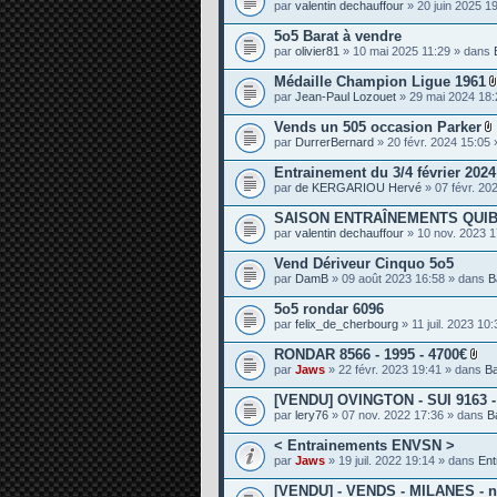
par
valentin dechauffour
» 20 juin 2025 1
e
s
5o5 Barat à vendre
par
olivier81
» 10 mai 2025 11:29 » dans
Médaille Champion Ligue 1961
par
Jean-Paul Lozouet
» 29 mai 2024 18
Vends un 505 occasion Parker
par
DurrerBernard
» 20 févr. 2024 15:05
i
Entrainement du 3/4 février 202
par
de KERGARIOU Hervé
» 07 févr. 20
SAISON ENTRAÎNEMENTS QUIB
j
par
valentin dechauffour
» 10 nov. 2023 
i
Vend Dériveur Cinquo 5o5
t
par
DamB
» 09 août 2023 16:58 » dans
B
5o5 rondar 6096
par
felix_de_cherbourg
» 11 juil. 2023 10
RONDAR 8566 - 1995 - 4700€
P
par
Jaws
» 22 févr. 2023 19:41 » dans
B
i
è
[VENDU] OVINGTON - SUI 9163 - 
c
par
lery76
» 07 nov. 2022 17:36 » dans
B
e
s
< Entrainements ENVSN >
j
o
par
Jaws
» 19 juil. 2022 19:14 » dans
Ent
i
n
[VENDU] - VENDS - MILANES - n°