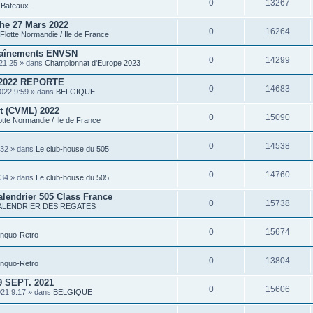
0
13267
P
s
Bateaux
i
è
he 27 Mars 2022
c
0
16264
Flotte Normandie / Ile de France
e
s
traînements ENVSN
j
0
14299
o
21:25 » dans
Championnat d'Europe 2023
i
n
2022 REPORTE
t
0
14683
022 9:59 » dans
BELGIQUE
e
s
rt (CVML) 2022
0
15090
otte Normandie / Ile de France
0
14538
:32 » dans
Le club-house du 505
0
14760
:34 » dans
Le club-house du 505
alendrier 505 Class France
0
15738
ALENDRIER DES REGATES
0
15674
inquo-Retro
0
13804
inquo-Retro
 SEPT. 2021
0
15606
021 9:17 » dans
BELGIQUE