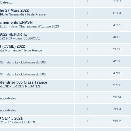
0
13267
P
s
Bateaux
i
è
he 27 Mars 2022
c
0
16264
Flotte Normandie / Ile de France
e
s
traînements ENVSN
j
0
14299
o
21:25 » dans
Championnat d'Europe 2023
i
n
2022 REPORTE
t
0
14683
022 9:59 » dans
BELGIQUE
e
s
rt (CVML) 2022
0
15090
otte Normandie / Ile de France
0
14538
:32 » dans
Le club-house du 505
0
14760
:34 » dans
Le club-house du 505
alendrier 505 Class France
0
15738
ALENDRIER DES REGATES
0
15674
inquo-Retro
0
13804
inquo-Retro
 SEPT. 2021
0
15606
021 9:17 » dans
BELGIQUE