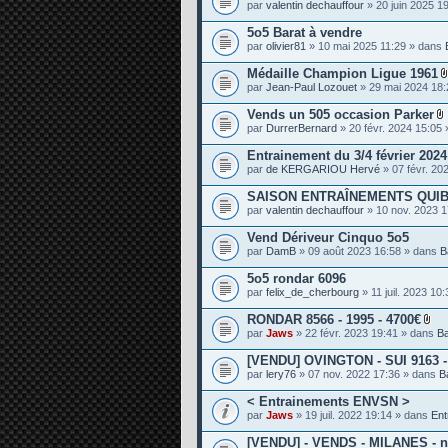
par
valentin dechauffour
» 20 juin 2025 1
e
s
5o5 Barat à vendre
par
olivier81
» 10 mai 2025 11:29 » dans
Médaille Champion Ligue 1961
par
Jean-Paul Lozouet
» 29 mai 2024 18
Vends un 505 occasion Parker
par
DurrerBernard
» 20 févr. 2024 15:05
i
Entrainement du 3/4 février 202
par
de KERGARIOU Hervé
» 07 févr. 20
SAISON ENTRAÎNEMENTS QUIB
j
par
valentin dechauffour
» 10 nov. 2023 
i
Vend Dériveur Cinquo 5o5
t
par
DamB
» 09 août 2023 16:58 » dans
B
5o5 rondar 6096
par
felix_de_cherbourg
» 11 juil. 2023 10
RONDAR 8566 - 1995 - 4700€
P
par
Jaws
» 22 févr. 2023 19:41 » dans
B
i
è
[VENDU] OVINGTON - SUI 9163 - 
c
par
lery76
» 07 nov. 2022 17:36 » dans
B
e
s
< Entrainements ENVSN >
j
o
par
Jaws
» 19 juil. 2022 19:14 » dans
Ent
i
n
[VENDU] - VENDS - MILANES - n°