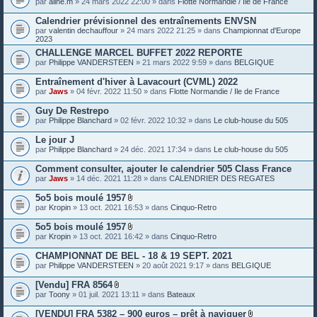
par
aline.m
» 24 mars 2022 22:00 » dans
Flotte Normandie / Ile de France
e
s
Calendrier prévisionnel des entraînements ENVSN
j
o
par
valentin dechauffour
» 24 mars 2022 21:25 » dans
Championnat d'Europe
i
2023
n
CHALLENGE MARCEL BUFFET 2022 REPORTE
t
par
Philippe VANDERSTEEN
» 21 mars 2022 9:59 » dans
BELGIQUE
e
s
Entraînement d'hiver à Lavacourt (CVML) 2022
par
Jaws
» 04 févr. 2022 11:50 » dans
Flotte Normandie / Ile de France
Guy De Restrepo
par
Philippe Blanchard
» 02 févr. 2022 10:32 » dans
Le club-house du 505
Le jour J
par
Philippe Blanchard
» 24 déc. 2021 17:34 » dans
Le club-house du 505
Comment consulter, ajouter le calendrier 505 Class France
par
Jaws
» 14 déc. 2021 11:28 » dans
CALENDRIER DES REGATES
5o5 bois moulé 1957
P
par
Kropin
» 13 oct. 2021 16:53 » dans
Cinquo-Retro
i
è
5o5 bois moulé 1957
c
P
par
Kropin
» 13 oct. 2021 16:42 » dans
Cinquo-Retro
e
i
s
è
CHAMPIONNAT DE BEL - 18 & 19 SEPT. 2021
j
c
o
par
Philippe VANDERSTEEN
» 20 août 2021 9:17 » dans
BELGIQUE
e
i
s
n
[Vendu] FRA 8564
j
t
P
o
par
Toony
» 01 juil. 2021 13:11 » dans
Bateaux
e
i
i
s
è
n
[VENDU] FRA 5382 – 900 euros – prêt à naviguer