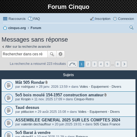
Forum Cinquo
Raccourcis
FAQ
Inscription
Connexion
cinquo.org
Forum
ec
Messages sans réponse
her
Aller sur la recherche avancée
ch
er
La recherche a retourné 223 résultats
1
2
3
4
5
…
8
Sujets
Mât 505 Rondar
P
par
rodriguez
» 28 janv. 2026 13:59 » dans
Voiles - Equipement - Divers
i
è
5o5 bois moulé 154-1957 construction amateur
c
P
par
Kropin
» 11 nov. 2025 17:09 » dans
Cinquo-Retro
e
i
s
è
Taud dessus
j
c
o
par
ptitlucion
» 29 août 2025 15:08 » dans
Voiles - Equipement - Divers
e
i
s
n
ASSEMBLEE GENERAL 2025 SUR LES COMPTES 2024
j
t
o
par
valentin dechauffour
» 20 juin 2025 19:01 » dans
505 Class France
e
i
s
n
5o5 Barat à vendre
t
par
olivier81
» 10 mai 2025 11:29 » dans
Bateaux