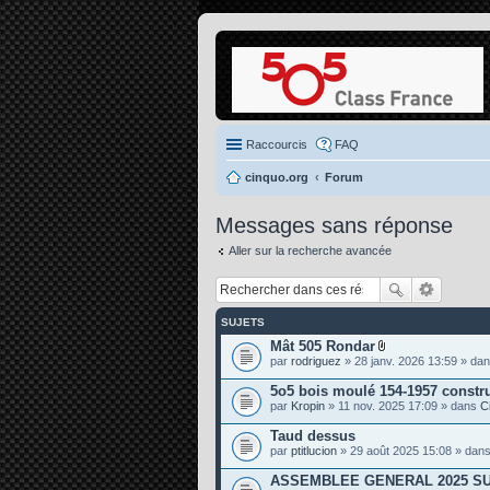
Raccourcis
FAQ
cinquo.org
Forum
Messages sans réponse
Aller sur la recherche avancée
SUJETS
Mât 505 Rondar
P
par
rodriguez
» 28 janv. 2026 13:59 » da
i
è
5o5 bois moulé 154-1957 constr
c
par
Kropin
» 11 nov. 2025 17:09 » dans
C
e
s
Taud dessus
j
o
par
ptitlucion
» 29 août 2025 15:08 » dan
i
n
ASSEMBLEE GENERAL 2025 SU
t