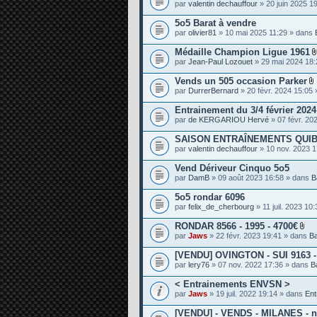
par
valentin dechauffour
» 20 juin 2025 1
e
s
5o5 Barat à vendre
par
olivier81
» 10 mai 2025 11:29 » dans
Médaille Champion Ligue 1961
par
Jean-Paul Lozouet
» 29 mai 2024 18
Vends un 505 occasion Parker
par
DurrerBernard
» 20 févr. 2024 15:05
i
Entrainement du 3/4 février 202
par
de KERGARIOU Hervé
» 07 févr. 20
SAISON ENTRAÎNEMENTS QUIB
j
par
valentin dechauffour
» 10 nov. 2023 
i
Vend Dériveur Cinquo 5o5
t
par
DamB
» 09 août 2023 16:58 » dans
B
5o5 rondar 6096
par
felix_de_cherbourg
» 11 juil. 2023 10
RONDAR 8566 - 1995 - 4700€
P
par
Jaws
» 22 févr. 2023 19:41 » dans
B
i
è
[VENDU] OVINGTON - SUI 9163 - 
c
par
lery76
» 07 nov. 2022 17:36 » dans
B
e
s
< Entrainements ENVSN >
j
o
par
Jaws
» 19 juil. 2022 19:14 » dans
Ent
i
n
[VENDU] - VENDS - MILANES - n°