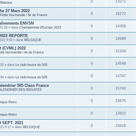
0
13271
P
s
Bateaux
i
è
he 27 Mars 2022
c
0
16272
Flotte Normandie / Ile de France
e
s
traînements ENVSN
j
0
14306
o
21:25 » dans
Championnat d'Europe 2023
i
n
2022 REPORTE
t
0
14689
022 9:59 » dans
BELGIQUE
e
s
rt (CVML) 2022
0
15100
otte Normandie / Ile de France
0
14548
:32 » dans
Le club-house du 505
0
14767
:34 » dans
Le club-house du 505
alendrier 505 Class France
0
15740
ALENDRIER DES REGATES
0
15675
inquo-Retro
0
13815
inquo-Retro
 SEPT. 2021
0
15616
021 9:17 » dans
BELGIQUE