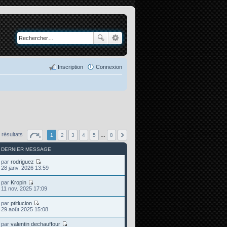
Inscription
Connexion
 résultats
1
2
3
4
5
…
8
DERNIER MESSAGE
par
rodriguez
C
28 janv. 2026 13:59
o
n
par
Kropin
s
C
11 nov. 2025 17:09
u
o
l
n
par
ptitlucion
t
s
C
29 août 2025 15:08
e
u
o
r
l
n
l
par
valentin dechauffour
t
s