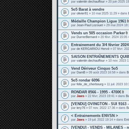
par
valentin dechauffour
» 20 juin 2025 1
e
s
5o5 Barat à vendre
par
olivier81
» 10 mai 2025 11:29 » dans
Médaille Champion Ligue 1961
par
Jean-Paul Lozouet
» 29 mai 2024 18
Vends un 505 occasion Parker
par
DurrerBernard
» 20 févr. 2024 15:05
i
Entrainement du 3/4 février 202
par
de KERGARIOU Hervé
» 07 févr. 20
SAISON ENTRAÎNEMENTS QUIB
j
par
valentin dechauffour
» 10 nov. 2023 
i
Vend Dériveur Cinquo 5o5
t
par
DamB
» 09 août 2023 16:58 » dans
B
5o5 rondar 6096
par
felix_de_cherbourg
» 11 juil. 2023 10
RONDAR 8566 - 1995 - 4700€
P
par
Jaws
» 22 févr. 2023 19:41 » dans
B
i
è
[VENDU] OVINGTON - SUI 9163 - 
c
par
lery76
» 07 nov. 2022 17:36 » dans
B
e
s
< Entrainements ENVSN >
j
o
par
Jaws
» 19 juil. 2022 19:14 » dans
Ent
i
n
[VENDU] - VENDS - MILANES - n°