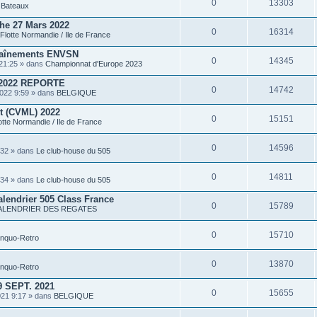
0
13303
P
s
Bateaux
i
è
he 27 Mars 2022
c
0
16314
Flotte Normandie / Ile de France
e
s
traînements ENVSN
j
0
14345
o
21:25 » dans
Championnat d'Europe 2023
i
n
2022 REPORTE
t
0
14742
022 9:59 » dans
BELGIQUE
e
s
rt (CVML) 2022
0
15151
otte Normandie / Ile de France
0
14596
:32 » dans
Le club-house du 505
0
14811
:34 » dans
Le club-house du 505
alendrier 505 Class France
0
15789
ALENDRIER DES REGATES
0
15710
inquo-Retro
0
13870
inquo-Retro
 SEPT. 2021
0
15655
021 9:17 » dans
BELGIQUE