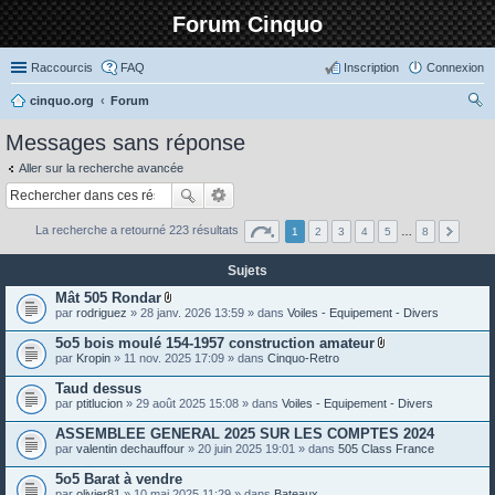
Forum Cinquo
Raccourcis
FAQ
Inscription
Connexion
cinquo.org
Forum
ec
Messages sans réponse
her
Aller sur la recherche avancée
ch
er
La recherche a retourné 223 résultats
1
2
3
4
5
…
8
Sujets
Mât 505 Rondar
P
par
rodriguez
» 28 janv. 2026 13:59 » dans
Voiles - Equipement - Divers
i
è
5o5 bois moulé 154-1957 construction amateur
c
P
par
Kropin
» 11 nov. 2025 17:09 » dans
Cinquo-Retro
e
i
s
è
Taud dessus
j
c
o
par
ptitlucion
» 29 août 2025 15:08 » dans
Voiles - Equipement - Divers
e
i
s
n
ASSEMBLEE GENERAL 2025 SUR LES COMPTES 2024
j
t
o
par
valentin dechauffour
» 20 juin 2025 19:01 » dans
505 Class France
e
i
s
n
5o5 Barat à vendre
t
par
olivier81
» 10 mai 2025 11:29 » dans
Bateaux