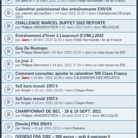
par
aline.m
» 24 mars 2022 22:00 » dans
Flotte Normandie / Ile de France
e
s
Calendrier prévisionnel des entraînements ENVSN
j
o
par
valentin dechauffour
» 24 mars 2022 21:25 » dans
Championnat d'Europe
i
2023
n
CHALLENGE MARCEL BUFFET 2022 REPORTE
t
par
Philippe VANDERSTEEN
» 21 mars 2022 9:59 » dans
BELGIQUE
e
s
Entraînement d'hiver à Lavacourt (CVML) 2022
par
Jaws
» 04 févr. 2022 11:50 » dans
Flotte Normandie / Ile de France
Guy De Restrepo
par
Philippe Blanchard
» 02 févr. 2022 10:32 » dans
Le club-house du 505
Le jour J
par
Philippe Blanchard
» 24 déc. 2021 17:34 » dans
Le club-house du 505
Comment consulter, ajouter le calendrier 505 Class France
par
Jaws
» 14 déc. 2021 11:28 » dans
CALENDRIER DES REGATES
5o5 bois moulé 1957
P
par
Kropin
» 13 oct. 2021 16:53 » dans
Cinquo-Retro
i
è
5o5 bois moulé 1957
c
P
par
Kropin
» 13 oct. 2021 16:42 » dans
Cinquo-Retro
e
i
s
è
CHAMPIONNAT DE BEL - 18 & 19 SEPT. 2021
j
c
o
par
Philippe VANDERSTEEN
» 20 août 2021 9:17 » dans
BELGIQUE
e
i
s
n
[Vendu] FRA 8564
j
t
P
o
par
Toony
» 01 juil. 2021 13:11 » dans
Bateaux
e
i
i
s
è
n
[VENDU] FRA 5382 – 900 euros – prêt à naviguer