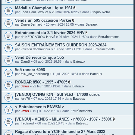
e
s
Médaille Champion Ligue 1961
P
par
Jean-Paul Lozouet
» 29 mai 2024 18:25 » dans
Cinquo-Retro
i
è
Vends un 505 occasion Parker
c
P
par
DurrerBernard
» 20 févr. 2024 15:05 » dans
Bateaux
e
i
s
è
Entrainement du 3/4 février 2024 ENV
j
c
P
o
par
de KERGARIOU Hervé
» 07 févr. 2024 11:50 » dans
Entraînements
e
i
i
s
è
n
SAISON ENTRAÎNEMENTS QUIBERON 2023-2024
j
c
t
o
par
valentin dechauffour
» 10 nov. 2023 17:31 » dans
Entraînements
e
e
i
s
s
n
Vend Dériveur Cinquo 5o5
j
t
o
par
DamB
» 09 août 2023 16:58 » dans
Bateaux
e
i
s
n
5o5 rondar 6096
t
par
felix_de_cherbourg
» 11 juil. 2023 10:31 » dans
Bateaux
e
s
RONDAR 8566 - 1995 - 4700€
P
par
Jaws
» 22 févr. 2023 19:41 » dans
Bateaux
i
è
[VENDU] OVINGTON - SUI 9163 - 14'000 euros
c
par
lery76
» 07 nov. 2022 17:36 » dans
Bateaux
e
s
< Entrainements ENVSN >
j
o
par
Jaws
» 19 juil. 2022 19:14 » dans
Entraînements
i
n
[VENDU] - VENDS - MILANES - n°8008 - 1987 - 3500€
t
P
par
fredisred
» 08 mai 2022 18:43 » dans
Bateaux
e
i
s
è
Régate d'ouverture YCIF dimanche 27 Mars 2022
c