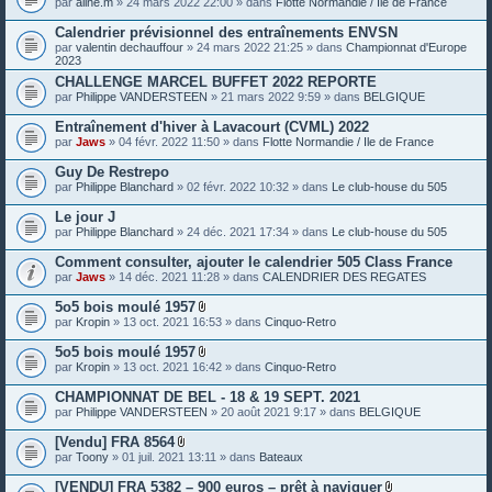
par
aline.m
» 24 mars 2022 22:00 » dans
Flotte Normandie / Ile de France
e
s
Calendrier prévisionnel des entraînements ENVSN
j
o
par
valentin dechauffour
» 24 mars 2022 21:25 » dans
Championnat d'Europe
i
2023
n
CHALLENGE MARCEL BUFFET 2022 REPORTE
t
par
Philippe VANDERSTEEN
» 21 mars 2022 9:59 » dans
BELGIQUE
e
s
Entraînement d'hiver à Lavacourt (CVML) 2022
par
Jaws
» 04 févr. 2022 11:50 » dans
Flotte Normandie / Ile de France
Guy De Restrepo
par
Philippe Blanchard
» 02 févr. 2022 10:32 » dans
Le club-house du 505
Le jour J
par
Philippe Blanchard
» 24 déc. 2021 17:34 » dans
Le club-house du 505
Comment consulter, ajouter le calendrier 505 Class France
par
Jaws
» 14 déc. 2021 11:28 » dans
CALENDRIER DES REGATES
5o5 bois moulé 1957
P
par
Kropin
» 13 oct. 2021 16:53 » dans
Cinquo-Retro
i
è
5o5 bois moulé 1957
c
P
par
Kropin
» 13 oct. 2021 16:42 » dans
Cinquo-Retro
e
i
s
è
CHAMPIONNAT DE BEL - 18 & 19 SEPT. 2021
j
c
o
par
Philippe VANDERSTEEN
» 20 août 2021 9:17 » dans
BELGIQUE
e
i
s
n
[Vendu] FRA 8564
j
t
P
o
par
Toony
» 01 juil. 2021 13:11 » dans
Bateaux
e
i
i
s
è
n
[VENDU] FRA 5382 – 900 euros – prêt à naviguer