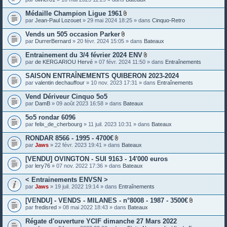
e
s
Médaille Champion Ligue 1961
P
par
Jean-Paul Lozouet
» 29 mai 2024 18:25 » dans
Cinquo-Retro
i
è
Vends un 505 occasion Parker
c
P
par
DurrerBernard
» 20 févr. 2024 15:05 » dans
Bateaux
e
i
s
è
Entrainement du 3/4 février 2024 ENV
j
c
P
o
par
de KERGARIOU Hervé
» 07 févr. 2024 11:50 » dans
Entraînements
e
i
i
s
è
n
SAISON ENTRAÎNEMENTS QUIBERON 2023-2024
j
c
t
o
par
valentin dechauffour
» 10 nov. 2023 17:31 » dans
Entraînements
e
e
i
s
s
n
Vend Dériveur Cinquo 5o5
j
t
o
par
DamB
» 09 août 2023 16:58 » dans
Bateaux
e
i
s
n
5o5 rondar 6096
t
par
felix_de_cherbourg
» 11 juil. 2023 10:31 » dans
Bateaux
e
s
RONDAR 8566 - 1995 - 4700€
P
par
Jaws
» 22 févr. 2023 19:41 » dans
Bateaux
i
è
[VENDU] OVINGTON - SUI 9163 - 14'000 euros
c
par
lery76
» 07 nov. 2022 17:36 » dans
Bateaux
e
s
< Entrainements ENVSN >
j
o
par
Jaws
» 19 juil. 2022 19:14 » dans
Entraînements
i
n
[VENDU] - VENDS - MILANES - n°8008 - 1987 - 3500€
t
P
par
fredisred
» 08 mai 2022 18:43 » dans
Bateaux
e
i
s
è
Régate d'ouverture YCIF dimanche 27 Mars 2022
c