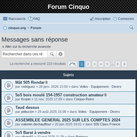
Forum Cinquo
Raccourcis
FAQ
Inscription
Connexion
cinquo.org
Forum
ec
Messages sans réponse
her
Aller sur la recherche avancée
ch
er
La recherche a retourné 223 résultats
1
2
3
4
5
…
8
Sujets
Mât 505 Rondar
P
par
rodriguez
» 28 janv. 2026 13:59 » dans
Voiles - Equipement - Divers
i
è
5o5 bois moulé 154-1957 construction amateur
c
P
par
Kropin
» 11 nov. 2025 17:09 » dans
Cinquo-Retro
e
i
s
è
Taud dessus
j
c
o
par
ptitlucion
» 29 août 2025 15:08 » dans
Voiles - Equipement - Divers
e
i
s
n
ASSEMBLEE GENERAL 2025 SUR LES COMPTES 2024
j
t
o
par
valentin dechauffour
» 20 juin 2025 19:01 » dans
505 Class France
e
i
s
n
5o5 Barat à vendre
t
par
olivier81
» 10 mai 2025 11:29 » dans
Bateaux