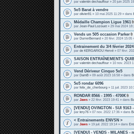
par
valentin dechauffour
» 20 juin 2025 1
e
s
5o5 Barat à vendre
par
olivier81
» 10 mai 2025 11:29 » dans
Médaille Champion Ligue 1961
par
Jean-Paul Lozouet
» 29 mai 2024 18
Vends un 505 occasion Parker
par
DurrerBernard
» 20 févr. 2024 15:05
i
Entrainement du 3/4 février 202
par
de KERGARIOU Hervé
» 07 févr. 20
SAISON ENTRAÎNEMENTS QUIB
j
par
valentin dechauffour
» 10 nov. 2023 
i
Vend Dériveur Cinquo 5o5
t
par
DamB
» 09 août 2023 16:58 » dans
B
5o5 rondar 6096
par
felix_de_cherbourg
» 11 juil. 2023 10
RONDAR 8566 - 1995 - 4700€
P
par
Jaws
» 22 févr. 2023 19:41 » dans
B
i
è
[VENDU] OVINGTON - SUI 9163 - 
c
par
lery76
» 07 nov. 2022 17:36 » dans
B
e
s
< Entrainements ENVSN >
j
o
par
Jaws
» 19 juil. 2022 19:14 » dans
Ent
i
n
[VENDU] - VENDS - MILANES - n°