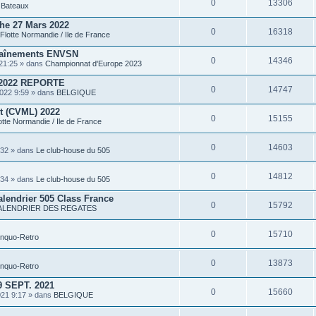
0
13306
P
s
Bateaux
i
è
he 27 Mars 2022
c
0
16318
Flotte Normandie / Ile de France
e
s
traînements ENVSN
j
0
14346
o
21:25 » dans
Championnat d'Europe 2023
i
n
2022 REPORTE
t
0
14747
022 9:59 » dans
BELGIQUE
e
s
rt (CVML) 2022
0
15155
otte Normandie / Ile de France
0
14603
:32 » dans
Le club-house du 505
0
14812
:34 » dans
Le club-house du 505
alendrier 505 Class France
0
15792
ALENDRIER DES REGATES
0
15710
inquo-Retro
0
13873
inquo-Retro
 SEPT. 2021
0
15660
021 9:17 » dans
BELGIQUE