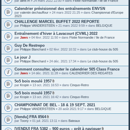
par
aline.m
» 24 mars 2022 22:00 » dans
Flotte Normandie / Ile de France
e
s
Calendrier prévisionnel des entraînements ENVSN
j
o
par
valentin dechauffour
» 24 mars 2022 21:25 » dans
Championnat d'Europe
i
2023
n
CHALLENGE MARCEL BUFFET 2022 REPORTE
t
par
Philippe VANDERSTEEN
» 21 mars 2022 9:59 » dans
BELGIQUE
e
s
Entraînement d'hiver à Lavacourt (CVML) 2022
par
Jaws
» 04 févr. 2022 11:50 » dans
Flotte Normandie / Ile de France
Guy De Restrepo
par
Philippe Blanchard
» 02 févr. 2022 10:32 » dans
Le club-house du 505
Le jour J
par
Philippe Blanchard
» 24 déc. 2021 17:34 » dans
Le club-house du 505
Comment consulter, ajouter le calendrier 505 Class France
par
Jaws
» 14 déc. 2021 11:28 » dans
CALENDRIER DES REGATES
5o5 bois moulé 1957
P
par
Kropin
» 13 oct. 2021 16:53 » dans
Cinquo-Retro
i
è
5o5 bois moulé 1957
c
P
par
Kropin
» 13 oct. 2021 16:42 » dans
Cinquo-Retro
e
i
s
è
CHAMPIONNAT DE BEL - 18 & 19 SEPT. 2021
j
c
o
par
Philippe VANDERSTEEN
» 20 août 2021 9:17 » dans
BELGIQUE
e
i
s
n
[Vendu] FRA 8564
j
t
P
o
par
Toony
» 01 juil. 2021 13:11 » dans
Bateaux
e
i
i
s
è
n
[VENDU] FRA 5382 – 900 euros – prêt à naviguer