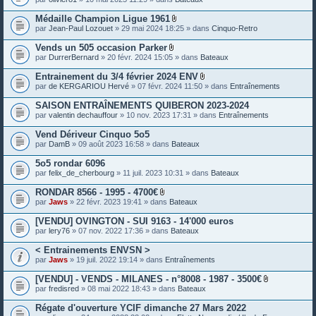
e
s
Médaille Champion Ligue 1961
P
par
Jean-Paul Lozouet
» 29 mai 2024 18:25 » dans
Cinquo-Retro
i
è
Vends un 505 occasion Parker
c
P
par
DurrerBernard
» 20 févr. 2024 15:05 » dans
Bateaux
e
i
s
è
Entrainement du 3/4 février 2024 ENV
j
c
P
o
par
de KERGARIOU Hervé
» 07 févr. 2024 11:50 » dans
Entraînements
e
i
i
s
è
n
SAISON ENTRAÎNEMENTS QUIBERON 2023-2024
j
c
t
o
par
valentin dechauffour
» 10 nov. 2023 17:31 » dans
Entraînements
e
e
i
s
s
n
Vend Dériveur Cinquo 5o5
j
t
o
par
DamB
» 09 août 2023 16:58 » dans
Bateaux
e
i
s
n
5o5 rondar 6096
t
par
felix_de_cherbourg
» 11 juil. 2023 10:31 » dans
Bateaux
e
s
RONDAR 8566 - 1995 - 4700€
P
par
Jaws
» 22 févr. 2023 19:41 » dans
Bateaux
i
è
[VENDU] OVINGTON - SUI 9163 - 14'000 euros
c
par
lery76
» 07 nov. 2022 17:36 » dans
Bateaux
e
s
< Entrainements ENVSN >
j
o
par
Jaws
» 19 juil. 2022 19:14 » dans
Entraînements
i
n
[VENDU] - VENDS - MILANES - n°8008 - 1987 - 3500€
t
P
par
fredisred
» 08 mai 2022 18:43 » dans
Bateaux
e
i
s
è
Régate d'ouverture YCIF dimanche 27 Mars 2022
c