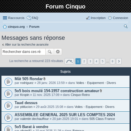
Forum Cinquo
Raccourcis
FAQ
Inscription
Connexion
cinquo.org
Forum
ec
Messages sans réponse
her
Aller sur la recherche avancée
ch
er
La recherche a retourné 223 résultats
1
2
3
4
5
…
8
Sujets
Mât 505 Rondar
P
par
rodriguez
» 28 janv. 2026 13:59 » dans
Voiles - Equipement - Divers
i
è
5o5 bois moulé 154-1957 construction amateur
c
P
par
Kropin
» 11 nov. 2025 17:09 » dans
Cinquo-Retro
e
i
s
è
Taud dessus
j
c
o
par
ptitlucion
» 29 août 2025 15:08 » dans
Voiles - Equipement - Divers
e
i
s
n
ASSEMBLEE GENERAL 2025 SUR LES COMPTES 2024
j
t
o
par
valentin dechauffour
» 20 juin 2025 19:01 » dans
505 Class France
e
i
s
n
5o5 Barat à vendre
t
par
olivier81
» 10 mai 2025 11:29 » dans
Bateaux