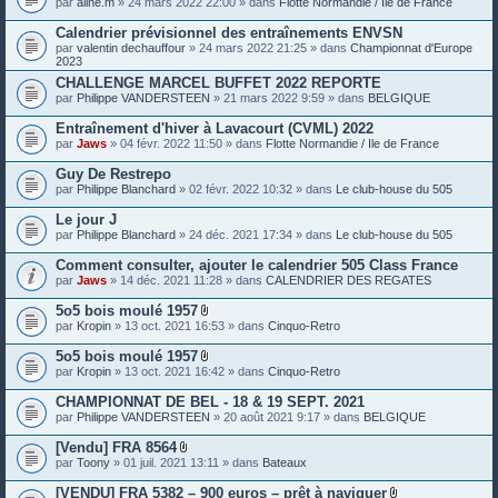
par
aline.m
» 24 mars 2022 22:00 » dans
Flotte Normandie / Ile de France
e
s
Calendrier prévisionnel des entraînements ENVSN
j
o
par
valentin dechauffour
» 24 mars 2022 21:25 » dans
Championnat d'Europe
i
2023
n
CHALLENGE MARCEL BUFFET 2022 REPORTE
t
par
Philippe VANDERSTEEN
» 21 mars 2022 9:59 » dans
BELGIQUE
e
s
Entraînement d'hiver à Lavacourt (CVML) 2022
par
Jaws
» 04 févr. 2022 11:50 » dans
Flotte Normandie / Ile de France
Guy De Restrepo
par
Philippe Blanchard
» 02 févr. 2022 10:32 » dans
Le club-house du 505
Le jour J
par
Philippe Blanchard
» 24 déc. 2021 17:34 » dans
Le club-house du 505
Comment consulter, ajouter le calendrier 505 Class France
par
Jaws
» 14 déc. 2021 11:28 » dans
CALENDRIER DES REGATES
5o5 bois moulé 1957
P
par
Kropin
» 13 oct. 2021 16:53 » dans
Cinquo-Retro
i
è
5o5 bois moulé 1957
c
P
par
Kropin
» 13 oct. 2021 16:42 » dans
Cinquo-Retro
e
i
s
è
CHAMPIONNAT DE BEL - 18 & 19 SEPT. 2021
j
c
o
par
Philippe VANDERSTEEN
» 20 août 2021 9:17 » dans
BELGIQUE
e
i
s
n
[Vendu] FRA 8564
j
t
P
o
par
Toony
» 01 juil. 2021 13:11 » dans
Bateaux
e
i
i
s
è
n
[VENDU] FRA 5382 – 900 euros – prêt à naviguer