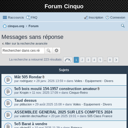
Forum Cinquo
Raccourcis
FAQ
Inscription
Connexion
cinquo.org
Forum
ec
Messages sans réponse
her
Aller sur la recherche avancée
ch
er
La recherche a retourné 223 résultats
1
2
3
4
5
…
8
Sujets
Mât 505 Rondar
P
par
rodriguez
» 28 janv. 2026 13:59 » dans
Voiles - Equipement - Divers
i
è
5o5 bois moulé 154-1957 construction amateur
c
P
par
Kropin
» 11 nov. 2025 17:09 » dans
Cinquo-Retro
e
i
s
è
Taud dessus
j
c
o
par
ptitlucion
» 29 août 2025 15:08 » dans
Voiles - Equipement - Divers
e
i
s
n
ASSEMBLEE GENERAL 2025 SUR LES COMPTES 2024
j
t
o
par
valentin dechauffour
» 20 juin 2025 19:01 » dans
505 Class France
e
i
s
n
5o5 Barat à vendre
t
par
olivier81
» 10 mai 2025 11:29 » dans
Bateaux