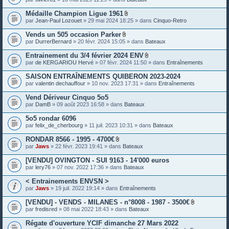
e
s
Médaille Champion Ligue 1961
P
par
Jean-Paul Lozouet
» 29 mai 2024 18:25 » dans
Cinquo-Retro
i
è
Vends un 505 occasion Parker
c
P
par
DurrerBernard
» 20 févr. 2024 15:05 » dans
Bateaux
e
i
s
è
Entrainement du 3/4 février 2024 ENV
j
c
P
o
par
de KERGARIOU Hervé
» 07 févr. 2024 11:50 » dans
Entraînements
e
i
i
s
è
n
SAISON ENTRAÎNEMENTS QUIBERON 2023-2024
j
c
t
o
par
valentin dechauffour
» 10 nov. 2023 17:31 » dans
Entraînements
e
e
i
s
s
n
Vend Dériveur Cinquo 5o5
j
t
o
par
DamB
» 09 août 2023 16:58 » dans
Bateaux
e
i
s
n
5o5 rondar 6096
t
par
felix_de_cherbourg
» 11 juil. 2023 10:31 » dans
Bateaux
e
s
RONDAR 8566 - 1995 - 4700€
P
par
Jaws
» 22 févr. 2023 19:41 » dans
Bateaux
i
è
[VENDU] OVINGTON - SUI 9163 - 14'000 euros
c
par
lery76
» 07 nov. 2022 17:36 » dans
Bateaux
e
s
< Entrainements ENVSN >
j
o
par
Jaws
» 19 juil. 2022 19:14 » dans
Entraînements
i
n
[VENDU] - VENDS - MILANES - n°8008 - 1987 - 3500€
t
P
par
fredisred
» 08 mai 2022 18:43 » dans
Bateaux
e
i
s
è
Régate d'ouverture YCIF dimanche 27 Mars 2022
c