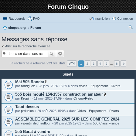
Forum Cinquo
Raccourcis
FAQ
Inscription
Connexion
cinquo.org
Forum
ec
Messages sans réponse
her
Aller sur la recherche avancée
ch
er
La recherche a retourné 223 résultats
1
2
3
4
5
…
8
Sujets
Mât 505 Rondar
P
par
rodriguez
» 28 janv. 2026 13:59 » dans
Voiles - Equipement - Divers
i
è
5o5 bois moulé 154-1957 construction amateur
c
P
par
Kropin
» 11 nov. 2025 17:09 » dans
Cinquo-Retro
e
i
s
è
Taud dessus
j
c
o
par
ptitlucion
» 29 août 2025 15:08 » dans
Voiles - Equipement - Divers
e
i
s
n
ASSEMBLEE GENERAL 2025 SUR LES COMPTES 2024
j
t
o
par
valentin dechauffour
» 20 juin 2025 19:01 » dans
505 Class France
e
i
s
n
5o5 Barat à vendre
t
par
olivier81
» 10 mai 2025 11:29 » dans
Bateaux