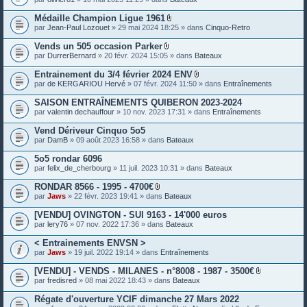
e
s
Médaille Champion Ligue 1961
P
par
Jean-Paul Lozouet
» 29 mai 2024 18:25 » dans
Cinquo-Retro
i
è
Vends un 505 occasion Parker
c
P
par
DurrerBernard
» 20 févr. 2024 15:05 » dans
Bateaux
e
i
s
è
Entrainement du 3/4 février 2024 ENV
j
c
P
o
par
de KERGARIOU Hervé
» 07 févr. 2024 11:50 » dans
Entraînements
e
i
i
s
è
n
SAISON ENTRAÎNEMENTS QUIBERON 2023-2024
j
c
t
o
par
valentin dechauffour
» 10 nov. 2023 17:31 » dans
Entraînements
e
e
i
s
s
n
Vend Dériveur Cinquo 5o5
j
t
o
par
DamB
» 09 août 2023 16:58 » dans
Bateaux
e
i
s
n
5o5 rondar 6096
t
par
felix_de_cherbourg
» 11 juil. 2023 10:31 » dans
Bateaux
e
s
RONDAR 8566 - 1995 - 4700€
P
par
Jaws
» 22 févr. 2023 19:41 » dans
Bateaux
i
è
[VENDU] OVINGTON - SUI 9163 - 14'000 euros
c
par
lery76
» 07 nov. 2022 17:36 » dans
Bateaux
e
s
< Entrainements ENVSN >
j
o
par
Jaws
» 19 juil. 2022 19:14 » dans
Entraînements
i
n
[VENDU] - VENDS - MILANES - n°8008 - 1987 - 3500€
t
P
par
fredisred
» 08 mai 2022 18:43 » dans
Bateaux
e
i
s
è
Régate d'ouverture YCIF dimanche 27 Mars 2022
c