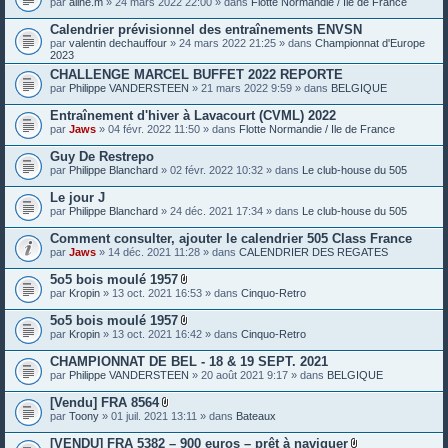
par
aline.m
» 24 mars 2022 22:00 » dans
Flotte Normandie / Ile de France
e
s
Calendrier prévisionnel des entraînements ENVSN
j
o
par
valentin dechauffour
» 24 mars 2022 21:25 » dans
Championnat d'Europe
i
2023
n
CHALLENGE MARCEL BUFFET 2022 REPORTE
t
par
Philippe VANDERSTEEN
» 21 mars 2022 9:59 » dans
BELGIQUE
e
s
Entraînement d'hiver à Lavacourt (CVML) 2022
par
Jaws
» 04 févr. 2022 11:50 » dans
Flotte Normandie / Ile de France
Guy De Restrepo
par
Philippe Blanchard
» 02 févr. 2022 10:32 » dans
Le club-house du 505
Le jour J
par
Philippe Blanchard
» 24 déc. 2021 17:34 » dans
Le club-house du 505
Comment consulter, ajouter le calendrier 505 Class France
par
Jaws
» 14 déc. 2021 11:28 » dans
CALENDRIER DES REGATES
5o5 bois moulé 1957
P
par
Kropin
» 13 oct. 2021 16:53 » dans
Cinquo-Retro
i
è
5o5 bois moulé 1957
c
P
par
Kropin
» 13 oct. 2021 16:42 » dans
Cinquo-Retro
e
i
s
è
CHAMPIONNAT DE BEL - 18 & 19 SEPT. 2021
j
c
o
par
Philippe VANDERSTEEN
» 20 août 2021 9:17 » dans
BELGIQUE
e
i
s
n
[Vendu] FRA 8564
j
t
P
o
par
Toony
» 01 juil. 2021 13:11 » dans
Bateaux
e
i
i
s
è
n
[VENDU] FRA 5382 – 900 euros – prêt à naviguer