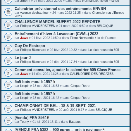
par
aline.m
» 24 mars 2022 22:00 » dans
Flotte Normandie / Ile de France
e
s
Calendrier prévisionnel des entraînements ENVSN
j
o
par
valentin dechauffour
» 24 mars 2022 21:25 » dans
Championnat d'Europe
i
2023
n
CHALLENGE MARCEL BUFFET 2022 REPORTE
t
par
Philippe VANDERSTEEN
» 21 mars 2022 9:59 » dans
BELGIQUE
e
s
Entraînement d'hiver à Lavacourt (CVML) 2022
par
Jaws
» 04 févr. 2022 11:50 » dans
Flotte Normandie / Ile de France
Guy De Restrepo
par
Philippe Blanchard
» 02 févr. 2022 10:32 » dans
Le club-house du 505
Le jour J
par
Philippe Blanchard
» 24 déc. 2021 17:34 » dans
Le club-house du 505
Comment consulter, ajouter le calendrier 505 Class France
par
Jaws
» 14 déc. 2021 11:28 » dans
CALENDRIER DES REGATES
5o5 bois moulé 1957
P
par
Kropin
» 13 oct. 2021 16:53 » dans
Cinquo-Retro
i
è
5o5 bois moulé 1957
c
P
par
Kropin
» 13 oct. 2021 16:42 » dans
Cinquo-Retro
e
i
s
è
CHAMPIONNAT DE BEL - 18 & 19 SEPT. 2021
j
c
o
par
Philippe VANDERSTEEN
» 20 août 2021 9:17 » dans
BELGIQUE
e
i
s
n
[Vendu] FRA 8564
j
t
P
o
par
Toony
» 01 juil. 2021 13:11 » dans
Bateaux
e
i
i
s
è
n
[VENDU] FRA 5382 – 900 euros – prêt à naviguer