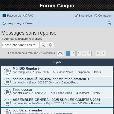
Forum Cinquo
Raccourcis
FAQ
Inscription
Connexion
cinquo.org
Forum
ec
Messages sans réponse
her
Aller sur la recherche avancée
ch
er
La recherche a retourné 223 résultats
1
2
3
4
5
…
8
Sujets
Mât 505 Rondar
P
par
rodriguez
» 28 janv. 2026 13:59 » dans
Voiles - Equipement - Divers
i
è
5o5 bois moulé 154-1957 construction amateur
c
P
par
Kropin
» 11 nov. 2025 17:09 » dans
Cinquo-Retro
e
i
s
è
Taud dessus
j
c
o
par
ptitlucion
» 29 août 2025 15:08 » dans
Voiles - Equipement - Divers
e
i
s
n
ASSEMBLEE GENERAL 2025 SUR LES COMPTES 2024
j
t
o
par
valentin dechauffour
» 20 juin 2025 19:01 » dans
505 Class France
e
i
s
n
5o5 Barat à vendre
t
par
olivier81
» 10 mai 2025 11:29 » dans
Bateaux