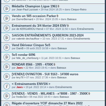
e
s
Médaille Champion Ligue 1961
P
par
Jean-Paul Lozouet
» 29 mai 2024 18:25 » dans
Cinquo-Retro
i
è
Vends un 505 occasion Parker
c
P
par
DurrerBernard
» 20 févr. 2024 15:05 » dans
Bateaux
e
i
s
è
Entrainement du 3/4 février 2024 ENV
j
c
P
o
par
de KERGARIOU Hervé
» 07 févr. 2024 11:50 » dans
Entraînements
e
i
i
s
è
n
SAISON ENTRAÎNEMENTS QUIBERON 2023-2024
j
c
t
o
par
valentin dechauffour
» 10 nov. 2023 17:31 » dans
Entraînements
e
e
i
s
s
n
Vend Dériveur Cinquo 5o5
j
t
o
par
DamB
» 09 août 2023 16:58 » dans
Bateaux
e
i
s
n
5o5 rondar 6096
t
par
felix_de_cherbourg
» 11 juil. 2023 10:31 » dans
Bateaux
e
s
RONDAR 8566 - 1995 - 4700€
P
par
Jaws
» 22 févr. 2023 19:41 » dans
Bateaux
i
è
[VENDU] OVINGTON - SUI 9163 - 14'000 euros
c
par
lery76
» 07 nov. 2022 17:36 » dans
Bateaux
e
s
< Entrainements ENVSN >
j
o
par
Jaws
» 19 juil. 2022 19:14 » dans
Entraînements
i
n
[VENDU] - VENDS - MILANES - n°8008 - 1987 - 3500€
t
P
par
fredisred
» 08 mai 2022 18:43 » dans
Bateaux
e
i
s
è
Régate d'ouverture YCIF dimanche 27 Mars 2022
c