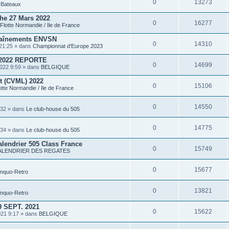
0
13273
P
s
Bateaux
i
è
he 27 Mars 2022
c
0
16277
Flotte Normandie / Ile de France
e
s
traînements ENVSN
j
0
14310
o
21:25 » dans
Championnat d'Europe 2023
i
n
2022 REPORTE
t
0
14699
022 9:59 » dans
BELGIQUE
e
s
rt (CVML) 2022
0
15106
otte Normandie / Ile de France
0
14550
:32 » dans
Le club-house du 505
0
14775
:34 » dans
Le club-house du 505
alendrier 505 Class France
0
15749
ALENDRIER DES REGATES
0
15677
inquo-Retro
0
13821
inquo-Retro
 SEPT. 2021
0
15622
021 9:17 » dans
BELGIQUE