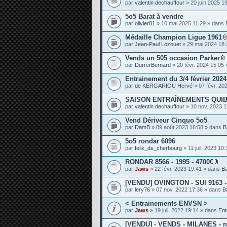
par
valentin dechauffour
» 20 juin 2025 1
e
s
5o5 Barat à vendre
par
olivier81
» 10 mai 2025 11:29 » dans
Médaille Champion Ligue 1961
par
Jean-Paul Lozouet
» 29 mai 2024 18
Vends un 505 occasion Parker
par
DurrerBernard
» 20 févr. 2024 15:05
i
Entrainement du 3/4 février 202
par
de KERGARIOU Hervé
» 07 févr. 20
SAISON ENTRAÎNEMENTS QUIB
j
par
valentin dechauffour
» 10 nov. 2023 
i
Vend Dériveur Cinquo 5o5
t
par
DamB
» 09 août 2023 16:58 » dans
B
5o5 rondar 6096
par
felix_de_cherbourg
» 11 juil. 2023 10
RONDAR 8566 - 1995 - 4700€
P
par
Jaws
» 22 févr. 2023 19:41 » dans
B
i
è
[VENDU] OVINGTON - SUI 9163 - 
c
par
lery76
» 07 nov. 2022 17:36 » dans
B
e
s
< Entrainements ENVSN >
j
o
par
Jaws
» 19 juil. 2022 19:14 » dans
Ent
i
n
[VENDU] - VENDS - MILANES - n°