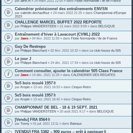
par
aline.m
» 24 mars 2022 22:00 » dans
Flotte Normandie / Ile de France
e
s
Calendrier prévisionnel des entraînements ENVSN
j
o
par
valentin dechauffour
» 24 mars 2022 21:25 » dans
Championnat d'Europe
i
2023
n
CHALLENGE MARCEL BUFFET 2022 REPORTE
t
par
Philippe VANDERSTEEN
» 21 mars 2022 9:59 » dans
BELGIQUE
e
s
Entraînement d'hiver à Lavacourt (CVML) 2022
par
Jaws
» 04 févr. 2022 11:50 » dans
Flotte Normandie / Ile de France
Guy De Restrepo
par
Philippe Blanchard
» 02 févr. 2022 10:32 » dans
Le club-house du 505
Le jour J
par
Philippe Blanchard
» 24 déc. 2021 17:34 » dans
Le club-house du 505
Comment consulter, ajouter le calendrier 505 Class France
par
Jaws
» 14 déc. 2021 11:28 » dans
CALENDRIER DES REGATES
5o5 bois moulé 1957
P
par
Kropin
» 13 oct. 2021 16:53 » dans
Cinquo-Retro
i
è
5o5 bois moulé 1957
c
P
par
Kropin
» 13 oct. 2021 16:42 » dans
Cinquo-Retro
e
i
s
è
CHAMPIONNAT DE BEL - 18 & 19 SEPT. 2021
j
c
o
par
Philippe VANDERSTEEN
» 20 août 2021 9:17 » dans
BELGIQUE
e
i
s
n
[Vendu] FRA 8564
j
t
P
o
par
Toony
» 01 juil. 2021 13:11 » dans
Bateaux
e
i
i
s
è
n
[VENDU] FRA 5382 – 900 euros – prêt à naviguer