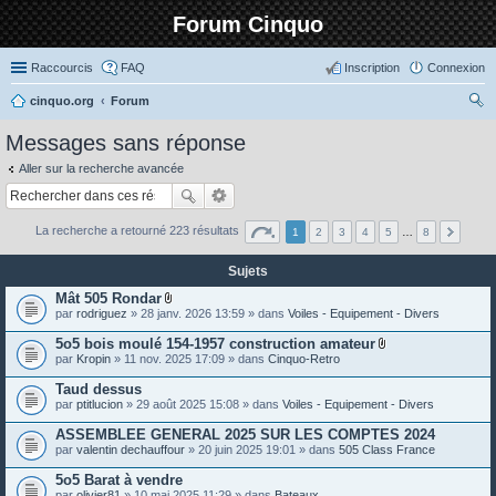
Forum Cinquo
Raccourcis
FAQ
Inscription
Connexion
cinquo.org
Forum
ec
Messages sans réponse
her
Aller sur la recherche avancée
ch
er
La recherche a retourné 223 résultats
1
2
3
4
5
…
8
Sujets
Mât 505 Rondar
P
par
rodriguez
» 28 janv. 2026 13:59 » dans
Voiles - Equipement - Divers
i
è
5o5 bois moulé 154-1957 construction amateur
c
P
par
Kropin
» 11 nov. 2025 17:09 » dans
Cinquo-Retro
e
i
s
è
Taud dessus
j
c
o
par
ptitlucion
» 29 août 2025 15:08 » dans
Voiles - Equipement - Divers
e
i
s
n
ASSEMBLEE GENERAL 2025 SUR LES COMPTES 2024
j
t
o
par
valentin dechauffour
» 20 juin 2025 19:01 » dans
505 Class France
e
i
s
n
5o5 Barat à vendre
t
par
olivier81
» 10 mai 2025 11:29 » dans
Bateaux