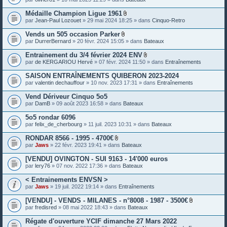
e
s
Médaille Champion Ligue 1961
P
par
Jean-Paul Lozouet
» 29 mai 2024 18:25 » dans
Cinquo-Retro
i
è
Vends un 505 occasion Parker
c
P
par
DurrerBernard
» 20 févr. 2024 15:05 » dans
Bateaux
e
i
s
è
Entrainement du 3/4 février 2024 ENV
j
c
P
o
par
de KERGARIOU Hervé
» 07 févr. 2024 11:50 » dans
Entraînements
e
i
i
s
è
n
SAISON ENTRAÎNEMENTS QUIBERON 2023-2024
j
c
t
o
par
valentin dechauffour
» 10 nov. 2023 17:31 » dans
Entraînements
e
e
i
s
s
n
Vend Dériveur Cinquo 5o5
j
t
o
par
DamB
» 09 août 2023 16:58 » dans
Bateaux
e
i
s
n
5o5 rondar 6096
t
par
felix_de_cherbourg
» 11 juil. 2023 10:31 » dans
Bateaux
e
s
RONDAR 8566 - 1995 - 4700€
P
par
Jaws
» 22 févr. 2023 19:41 » dans
Bateaux
i
è
[VENDU] OVINGTON - SUI 9163 - 14'000 euros
c
par
lery76
» 07 nov. 2022 17:36 » dans
Bateaux
e
s
< Entrainements ENVSN >
j
o
par
Jaws
» 19 juil. 2022 19:14 » dans
Entraînements
i
n
[VENDU] - VENDS - MILANES - n°8008 - 1987 - 3500€
t
P
par
fredisred
» 08 mai 2022 18:43 » dans
Bateaux
e
i
s
è
Régate d'ouverture YCIF dimanche 27 Mars 2022
c