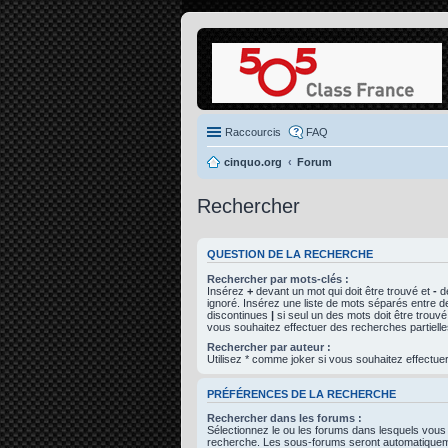
Raccourcis
FAQ
cinquo.org
Forum
Rechercher
QUESTION DE LA RECHERCHE
Rechercher par mots-clés :
Insérez
+
devant un mot qui doit être trouvé et
-
de
ignoré. Insérez une liste de mots séparés entre d
discontinues
|
si seul un des mots doit être trouvé
vous souhaitez effectuer des recherches partielle
Rechercher par auteur :
Utilisez * comme joker si vous souhaitez effectuer
PRÉFÉRENCES DE LA RECHERCHE
Rechercher dans les forums :
Sélectionnez le ou les forums dans lesquels vous
recherche. Les sous-forums seront automatiqueme