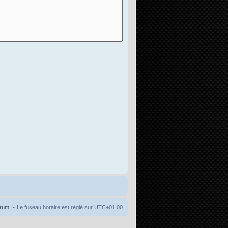
orum
Le fuseau horaire est réglé sur
UTC+01:00