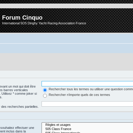
Forum Cinquo
International 5O5 Dinghy Yacht Racing Association France
vant un mot qui doit être
Rechercher tous les termes ou utiliser une question com
es barres verticales
. Utilisez * comme joker si
Rechercher n’importe quels de ces termes
s.
 des recherches partielles.
 souhaitez effectuer une
nt inclus dans la