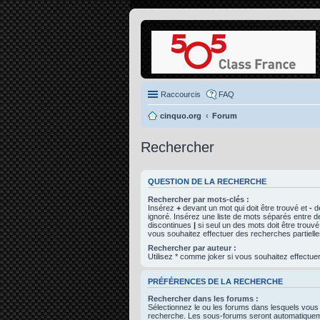
Raccourcis
FAQ
cinquo.org
Forum
Rechercher
QUESTION DE LA RECHERCHE
Rechercher par mots-clés :
Insérez
+
devant un mot qui doit être trouvé et
-
de
ignoré. Insérez une liste de mots séparés entre d
discontinues
|
si seul un des mots doit être trouvé
vous souhaitez effectuer des recherches partielle
Rechercher par auteur :
Utilisez * comme joker si vous souhaitez effectuer
PRÉFÉRENCES DE LA RECHERCHE
Rechercher dans les forums :
Sélectionnez le ou les forums dans lesquels vous
recherche. Les sous-forums seront automatiqueme