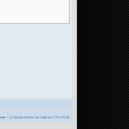
orum
Le fuseau horaire est réglé sur
UTC+01:00