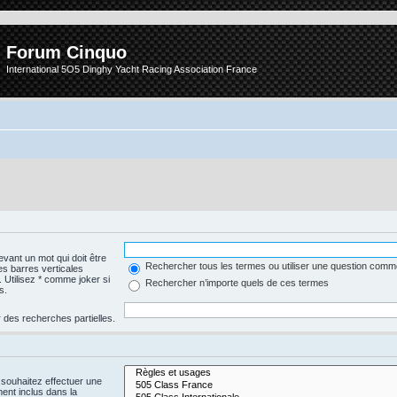
Forum Cinquo
International 5O5 Dinghy Yacht Racing Association France
vant un mot qui doit être
Rechercher tous les termes ou utiliser une question com
es barres verticales
. Utilisez * comme joker si
Rechercher n’importe quels de ces termes
s.
 des recherches partielles.
 souhaitez effectuer une
nt inclus dans la