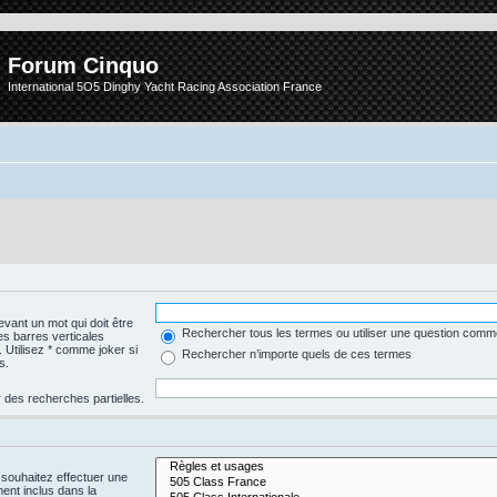
Forum Cinquo
International 5O5 Dinghy Yacht Racing Association France
vant un mot qui doit être
Rechercher tous les termes ou utiliser une question com
es barres verticales
. Utilisez * comme joker si
Rechercher n’importe quels de ces termes
s.
 des recherches partielles.
 souhaitez effectuer une
nt inclus dans la