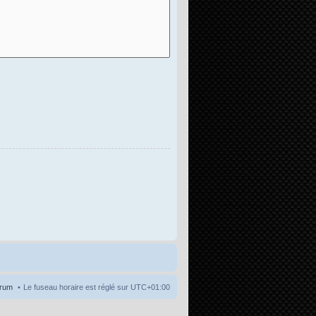
orum
Le fuseau horaire est réglé sur
UTC+01:00