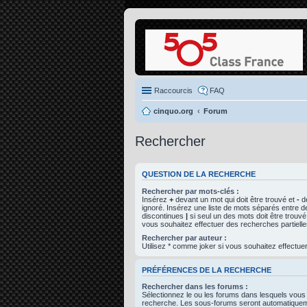
Raccourcis
FAQ
cinquo.org
Forum
Rechercher
QUESTION DE LA RECHERCHE
Rechercher par mots-clés :
Insérez
+
devant un mot qui doit être trouvé et
-
de
ignoré. Insérez une liste de mots séparés entre d
discontinues
|
si seul un des mots doit être trouvé
vous souhaitez effectuer des recherches partielle
Rechercher par auteur :
Utilisez * comme joker si vous souhaitez effectuer
PRÉFÉRENCES DE LA RECHERCHE
Rechercher dans les forums :
Sélectionnez le ou les forums dans lesquels vous
recherche. Les sous-forums seront automatiqueme