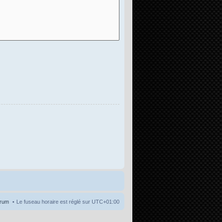
orum
Le fuseau horaire est réglé sur
UTC+01:00