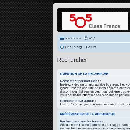
Raccourcis
FAQ
cinquo.org
Forum
Rechercher
QUESTION DE LA RECHERCHE
Rechercher par mots-clés :
Insérez
+
devant un mot qui doit être trouvé et
-
de
ignoré. Insérez une liste de mots séparés entre d
discontinues
|
si seul un des mots doit être trouvé
vous souhaitez effectuer des recherches partielle
Rechercher par auteur :
Utilisez * comme joker si vous souhaitez effectuer
PRÉFÉRENCES DE LA RECHERCHE
Rechercher dans les forums :
Sélectionnez le ou les forums dans lesquels vous
recherche. Les sous-forums seront automatiqueme