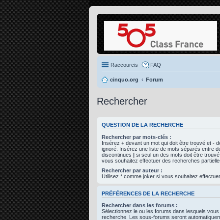
Raccourcis
FAQ
cinquo.org
Forum
Rechercher
QUESTION DE LA RECHERCHE
Rechercher par mots-clés :
Insérez
+
devant un mot qui doit être trouvé et
-
de
ignoré. Insérez une liste de mots séparés entre d
discontinues
|
si seul un des mots doit être trouvé
vous souhaitez effectuer des recherches partielle
Rechercher par auteur :
Utilisez * comme joker si vous souhaitez effectuer
PRÉFÉRENCES DE LA RECHERCHE
Rechercher dans les forums :
Sélectionnez le ou les forums dans lesquels vous
recherche. Les sous-forums seront automatiqueme