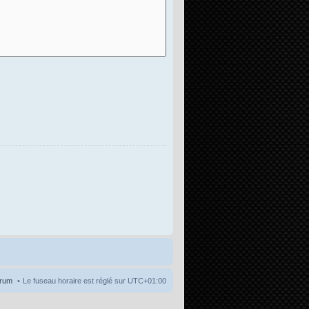
orum
Le fuseau horaire est réglé sur
UTC+01:00