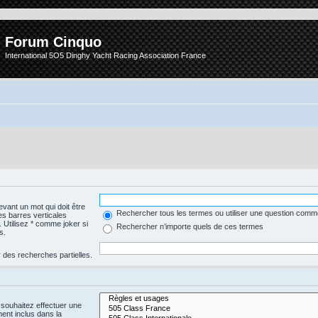
Forum Cinquo
International 5O5 Dinghy Yacht Racing Association France
vant un mot qui doit être
Rechercher tous les termes ou utiliser une question com
es barres verticales
. Utilisez * comme joker si
Rechercher n’importe quels de ces termes
s.
 des recherches partielles.
 souhaitez effectuer une
nt inclus dans la