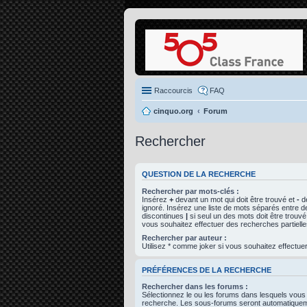
Raccourcis
FAQ
cinquo.org
Forum
Rechercher
QUESTION DE LA RECHERCHE
Rechercher par mots-clés :
Insérez
+
devant un mot qui doit être trouvé et
-
de
ignoré. Insérez une liste de mots séparés entre d
discontinues
|
si seul un des mots doit être trouvé
vous souhaitez effectuer des recherches partielle
Rechercher par auteur :
Utilisez * comme joker si vous souhaitez effectuer
PRÉFÉRENCES DE LA RECHERCHE
Rechercher dans les forums :
Sélectionnez le ou les forums dans lesquels vous
recherche. Les sous-forums seront automatiqueme