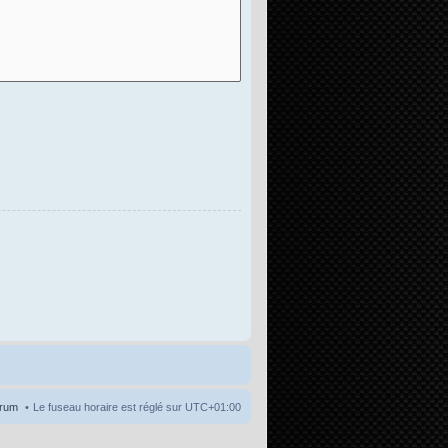
orum
Le fuseau horaire est réglé sur
UTC+01:00