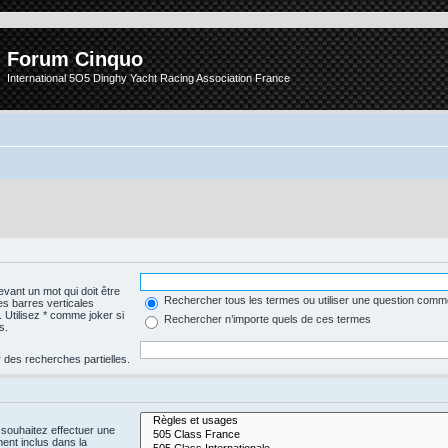
Forum Cinquo
International 5O5 Dinghy Yacht Racing Association France
vant un mot qui doit être
Rechercher tous les termes ou utiliser une question com
es barres verticales
. Utilisez * comme joker si
Rechercher n’importe quels de ces termes
s.
 des recherches partielles.
 souhaitez effectuer une
nt inclus dans la