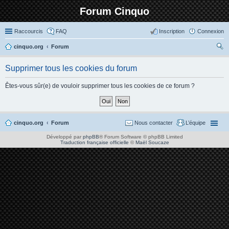
Forum Cinquo
Raccourcis
FAQ
Inscription
Connexion
cinquo.org
Forum
ec
Supprimer tous les cookies du forum
her
ch
Êtes-vous sûr(e) de vouloir supprimer tous les cookies de ce forum ?
er
cinquo.org
Forum
Nous contacter
L’équipe
Développé par
phpBB
® Forum Software © phpBB Limited
Traduction française officielle
©
Maël Soucaze