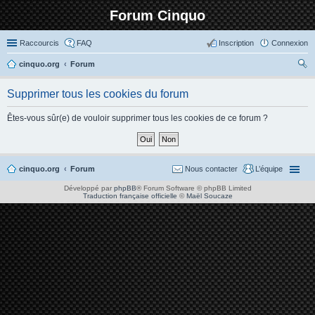
Forum Cinquo
Raccourcis
FAQ
Inscription
Connexion
cinquo.org
Forum
ec
Supprimer tous les cookies du forum
her
ch
Êtes-vous sûr(e) de vouloir supprimer tous les cookies de ce forum ?
er
cinquo.org
Forum
Nous contacter
L’équipe
Développé par
phpBB
® Forum Software © phpBB Limited
Traduction française officielle
©
Maël Soucaze