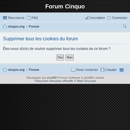
Forum Cinquo
Raccourcis
FAQ
Inscription
Connexion
cinquo.org
Forum
ec
Supprimer tous les cookies du forum
her
ch
Êtes-vous sûr(e) de vouloir supprimer tous les cookies de ce forum ?
er
cinquo.org
Forum
Nous contacter
L’équipe
Développé par
phpBB
® Forum Software © phpBB Limited
Traduction française officielle
©
Maël Soucaze