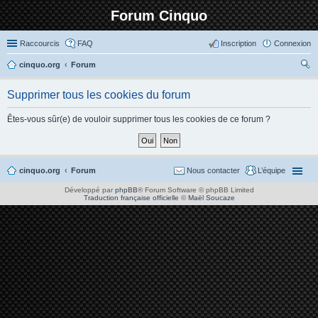
Forum Cinquo
Raccourcis
FAQ
Inscription
Connexion
cinquo.org
Forum
ec
Supprimer tous les cookies du forum
her
ch
Êtes-vous sûr(e) de vouloir supprimer tous les cookies de ce forum ?
er
cinquo.org
Forum
Nous contacter
L’équipe
Développé par
phpBB
® Forum Software © phpBB Limited
Traduction française officielle
©
Maël Soucaze