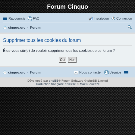
Forum Cinquo
Raccourcis
FAQ
Inscription
Connexion
cinquo.org
Forum
ec
Supprimer tous les cookies du forum
her
ch
Êtes-vous sûr(e) de vouloir supprimer tous les cookies de ce forum ?
er
cinquo.org
Forum
Nous contacter
L’équipe
Développé par
phpBB
® Forum Software © phpBB Limited
Traduction française officielle
©
Maël Soucaze