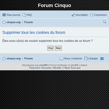
Forum Cinquo
Raccourcis
FAQ
Inscription
Connexion
cinquo.org
Forum
ec
Supprimer tous les cookies du forum
her
ch
Êtes-vous sûr(e) de vouloir supprimer tous les cookies de ce forum ?
er
cinquo.org
Forum
Nous contacter
L’équipe
Développé par
phpBB
® Forum Software © phpBB Limited
Traduction française officielle
©
Maël Soucaze