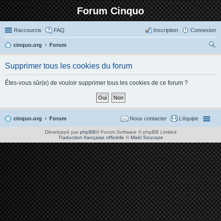
Forum Cinquo
Raccourcis
FAQ
Inscription
Connexion
cinquo.org
Forum
ec
Supprimer tous les cookies du forum
her
ch
Êtes-vous sûr(e) de vouloir supprimer tous les cookies de ce forum ?
er
cinquo.org
Forum
Nous contacter
L’équipe
Développé par
phpBB
® Forum Software © phpBB Limited
Traduction française officielle
©
Maël Soucaze