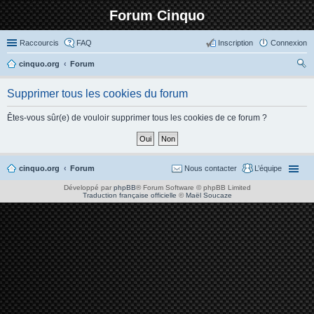
Forum Cinquo
Raccourcis
FAQ
Inscription
Connexion
cinquo.org
Forum
ec
Supprimer tous les cookies du forum
her
ch
Êtes-vous sûr(e) de vouloir supprimer tous les cookies de ce forum ?
er
cinquo.org
Forum
Nous contacter
L’équipe
Développé par
phpBB
® Forum Software © phpBB Limited
Traduction française officielle
©
Maël Soucaze