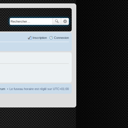
Inscription
Connexion
orum
Le fuseau horaire est réglé sur
UTC+01:00