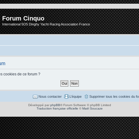
Forum Cinquo
International 5O5 Dinghy Yacht Racing Association France
rum
es cookies de ce forum ?
Nous contacter
L’équipe
Supprimer tous les cookies du f
Développé par
phpBB
® Forum Software © phpBB Limited
Traduction française officielle
©
Maël Soucaze