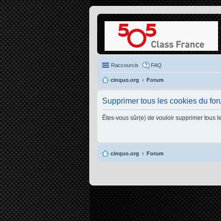
Raccourcis
FAQ
cinquo.org
Forum
Supprimer tous les cookies du fo
Êtes-vous sûr(e) de vouloir supprimer tous l
cinquo.org
Forum