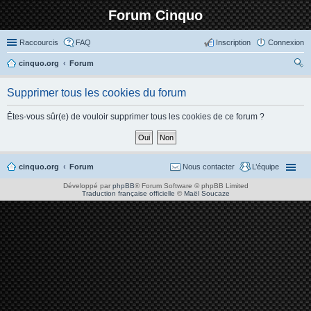
Forum Cinquo
Raccourcis
FAQ
Inscription
Connexion
cinquo.org
Forum
ec
Supprimer tous les cookies du forum
her
ch
Êtes-vous sûr(e) de vouloir supprimer tous les cookies de ce forum ?
er
cinquo.org
Forum
Nous contacter
L’équipe
Développé par
phpBB
® Forum Software © phpBB Limited
Traduction française officielle
©
Maël Soucaze