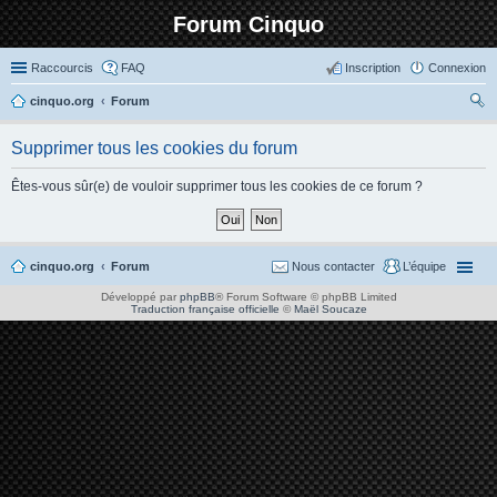
Forum Cinquo
Raccourcis
FAQ
Inscription
Connexion
cinquo.org
Forum
ec
Supprimer tous les cookies du forum
her
ch
Êtes-vous sûr(e) de vouloir supprimer tous les cookies de ce forum ?
er
cinquo.org
Forum
Nous contacter
L’équipe
Développé par
phpBB
® Forum Software © phpBB Limited
Traduction française officielle
©
Maël Soucaze